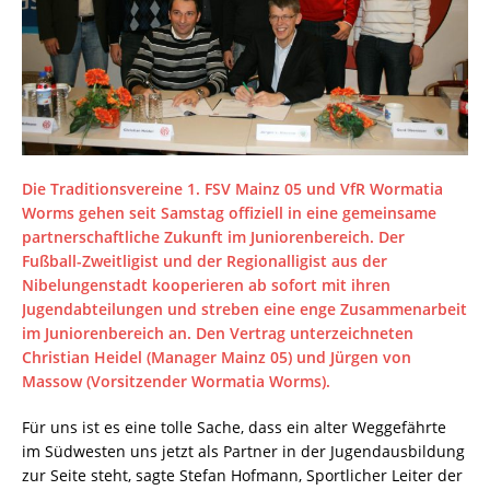
Die Traditionsvereine 1. FSV Mainz 05 und VfR Wormatia
Worms gehen seit Samstag offiziell in eine gemeinsame
partnerschaftliche Zukunft im Juniorenbereich. Der
Fußball-Zweitligist und der Regionalligist aus der
Nibelungenstadt kooperieren ab sofort mit ihren
Jugendabteilungen und streben eine enge Zusammenarbeit
im Juniorenbereich an. Den Vertrag unterzeichneten
Christian Heidel (Manager Mainz 05) und Jürgen von
Massow (Vorsitzender Wormatia Worms).
Für uns ist es eine tolle Sache, dass ein alter Weggefährte
im Südwesten uns jetzt als Partner in der Jugendausbildung
zur Seite steht, sagte Stefan Hofmann, Sportlicher Leiter der