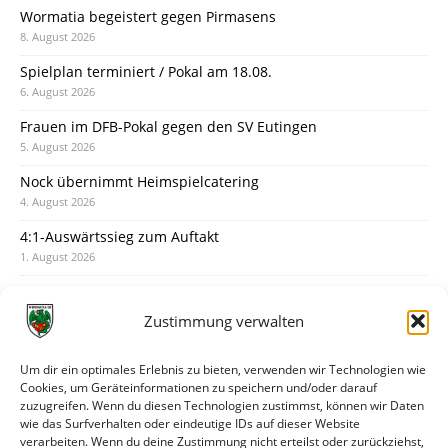
Wormatia begeistert gegen Pirmasens
8. August 2026
Spielplan terminiert / Pokal am 18.08.
6. August 2026
Frauen im DFB-Pokal gegen den SV Eutingen
5. August 2026
Nock übernimmt Heimspielcatering
4. August 2026
4:1-Auswärtssieg zum Auftakt
1. August 2026
Pokal: Wormatia muss zu Schott Mainz
31. Juli 2026
Zustimmung verwalten
Wormatia trauert um Jürgen Dinger
30. Juli 2026
Um dir ein optimales Erlebnis zu bieten, verwenden wir Technologien wie
Cookies, um Geräteinformationen zu speichern und/oder darauf
Deine Spielminute: 89+1
zuzugreifen. Wenn du diesen Technologien zustimmst, können wir Daten
28. Juli 2026
wie das Surfverhalten oder eindeutige IDs auf dieser Website
verarbeiten. Wenn du deine Zustimmung nicht erteilst oder zurückziehst,