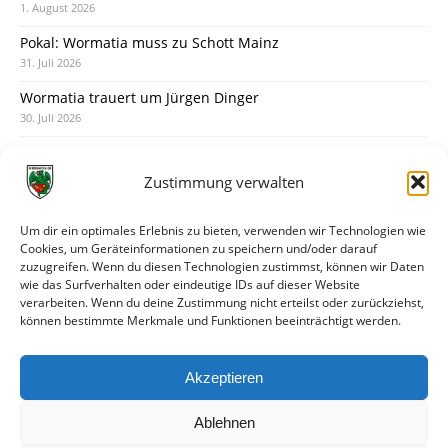
1. August 2026
Pokal: Wormatia muss zu Schott Mainz
31. Juli 2026
Wormatia trauert um Jürgen Dinger
30. Juli 2026
Deine Spielminute: 89+1
28. Juli 2026
Zustimmung verwalten
Neuer Rückensponsor
28. Juli 2026
Um dir ein optimales Erlebnis zu bieten, verwenden wir Technologien wie
Cookies, um Geräteinformationen zu speichern und/oder darauf
Neue Podcast-Folge: So tickt Björn!
zuzugreifen. Wenn du diesen Technologien zustimmst, können wir Daten
27. Juli 2026
wie das Surfverhalten oder eindeutige IDs auf dieser Website
verarbeiten. Wenn du deine Zustimmung nicht erteilst oder zurückziehst,
Eindrücke vom Stadionfest
können bestimmte Merkmale und Funktionen beeinträchtigt werden.
27. Juli 2026
Unterhaltsamer Abschlusstest mit später Niederlage
Akzeptieren
25. Juli 2026
Ablehnen