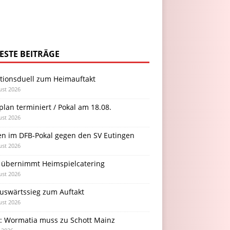
ESTE BEITRÄGE
itionsduell zum Heimauftakt
ust 2026
plan terminiert / Pokal am 18.08.
ust 2026
en im DFB-Pokal gegen den SV Eutingen
ust 2026
 übernimmt Heimspielcatering
ust 2026
Auswärtssieg zum Auftakt
ust 2026
l: Wormatia muss zu Schott Mainz