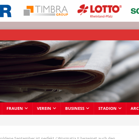
FRAUEN
VEREIN
BUSINESS
STADION
ARC
 goldene September ist perfekt / Wormatia II bezwingt auch den