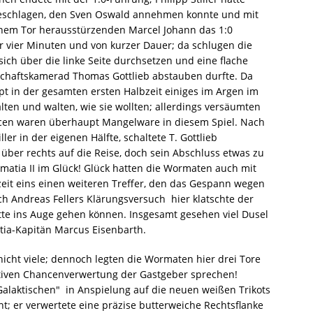
 geschlagen, den Sven Oswald annehmen konnte und mit
nem Tor herausstürzenden Marcel Johann das 1:0
nur vier Minuten und von kurzer Dauer; da schlugen die
sich über die linke Seite durchsetzen und eine flache
chaftskamerad Thomas Gottlieb abstauben durfte. Da
t in der gesamten ersten Halbzeit einiges im Argen im
lten und walten, wie sie wollten; allerdings versäumten
ancen waren überhaupt Mangelware in diesem Spiel. Nach
ler in der eigenen Hälfte, schaltete T. Gottlieb
g über rechts auf die Reise, doch sein Abschluss etwas zu
matia II im Glück! Glück hatten die Wormaten auch mit
lbzeit eins einen weiteren Treffer, den das Gespann wegen
h Andreas Fellers Klärungsversuch  hier klatschte der
ätte ins Auge gehen können. Insgesamt gesehen viel Dusel
tia-Kapitän Marcus Eisenbarth.
nicht viele; dennoch legten die Wormaten hier drei Tore
ktiven Chancenverwertung der Gastgeber sprechen!
Galaktischen"  in Anspielung auf die neuen weißen Trikots
ront; er verwertete eine präzise butterweiche Rechtsflanke