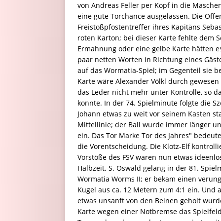
von Andreas Feller per Kopf in die Maschen
eine gute Torchance ausgelassen. Die Off
Freistoßpfostentreffer ihres Kapitäns Seb
roten Karton; bei dieser Karte fehlte dem S
Ermahnung oder eine gelbe Karte hätten es
paar netten Worten in Richtung eines Gäste
auf das Wormatia-Spiel; im Gegenteil sie b
Karte wäre Alexander Völkl durch gewesen 
das Leder nicht mehr unter Kontrolle, so 
konnte. In der 74. Spielminute folgte die S
Johann etwas zu weit vor seinem Kasten st
Mittellinie; der Ball wurde immer länger u
ein. Das Tor Marke Tor des Jahres" bedeut
die Vorentscheidung. Die Klotz-Elf kontroll
Vorstöße des FSV waren nun etwas ideenlos
Halbzeit. S. Oswald gelang in der 81. Spiel
Wormatia Worms II; er bekam einen verung
Kugel aus ca. 12 Metern zum 4:1 ein. Und 
etwas unsanft von den Beinen geholt wurd
Karte wegen einer Notbremse das Spielfeld