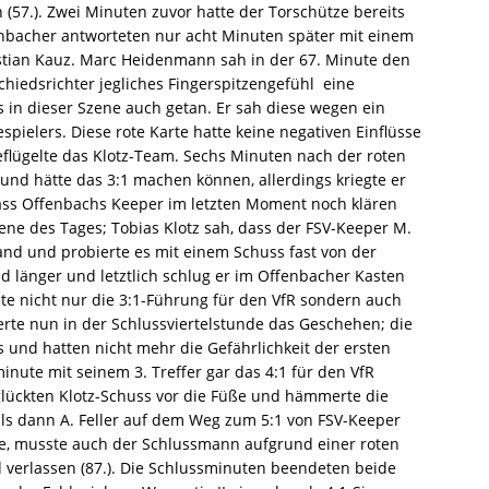
 (57.). Zwei Minuten zuvor hatte der Torschütze bereits
enbacher antworteten nur acht Minuten später mit einem
astian Kauz. Marc Heidenmann sah in der 67. Minute den
chiedsrichter jegliches Fingerspitzengefühl  eine
 in dieser Szene auch getan. Er sah diese wegen ein
spielers. Diese rote Karte hatte keine negativen Einflüsse
eflügelte das Klotz-Team. Sechs Minuten nach der roten
und hätte das 3:1 machen können, allerdings kriegte er
dass Offenbachs Keeper im letzten Moment noch klären
zene des Tages; Tobias Klotz sah, dass der FSV-Keeper M.
and und probierte es mit einem Schuss fast von der
nd länger und letztlich schlug er im Offenbacher Kasten
ete nicht nur die 3:1-Führung für den VfR sondern auch
ierte nun in der Schlussviertelstunde das Geschehen; die
 und hatten nicht mehr die Gefährlichkeit der ersten
minute mit seinem 3. Treffer gar das 4:1 für den VfR
lückten Klotz-Schuss vor die Füße und hämmerte die
als dann A. Feller auf dem Weg zum 5:1 von FSV-Keeper
e, musste auch der Schlussmann aufgrund einer roten
 verlassen (87.). Die Schlussminuten beendeten beide