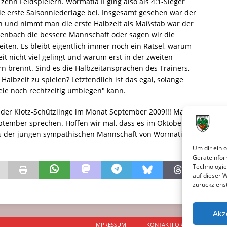
ehn Feldspielern. Wormatia II ging also als 4:1-Sieger
ie erste Saisonniederlage bei. Insgesamt gesehen war der
en und nimmt man die erste Halbzeit als Maßstab war der
fenbach die bessere Mannschaft oder sagen wir die
ten. Es bleibt eigentlich immer noch ein Rätsel, warum
it nicht viel gelingt und warum erst in der zweiten
n brennt. Sind es die Halbzeitansprachen des Trainers,
 Halbzeit zu spielen? Letztendlich ist das egal, solange
le noch rechtzeitig umbiegen" kann.
ute der Klotz-Schützlinge im Monat September 2009!!! Man
ptember sprechen. Hoffen wir mal, dass es im Oktober
es der jungen sympathischen Mannschaft von Wormatia-
Um dir ein 
Geräteinfor
Technologie
auf dieser 
zurückziehs
Akz
IMPRESSUM
KONTAKTFORMULAR
D