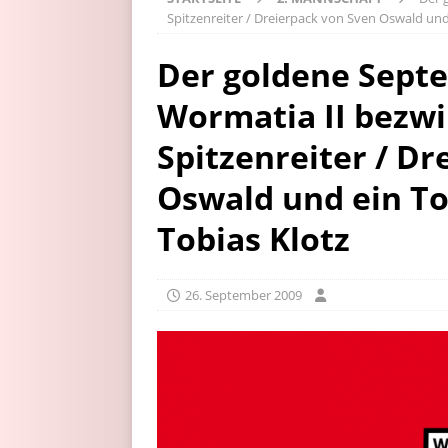
Spitzenreiter / Dreierpack von Sven Oswald und 
Der goldene Septe
Wormatia II bezwi
Spitzenreiter / D
Oswald und ein To
Tobias Klotz
26. September 2009