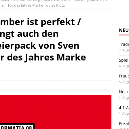
ein Tor des Jahres Marke Tobias Klotz
mber ist perfekt /
ngt auch den
NEU
reierpack von Sven
Trad
7. Aug
r des Jahres Marke
Spiel
6. Aug
Frau
5. Aug
Nock
4. Aug
4:1-
1. Aug
Poka