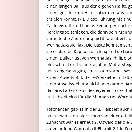
einen langen Ball aus der eigenen Hälfte
einem geschickten Heber über den aus sei
erzielen konnte (7.). Diese Führung hielt 
Gäste eiskalt zu; Thomas Seeberger durfte 
Hereingabe schlagen, die dann sein Manns
stimmte die Zuordnung nicht, wie überhaup
Wormatia-Spiel lag. Die Gäste konnten scha
sie es daraus Kapital zu schlagen. Torch
einem Ballverlust von Wormatias Philipp Stil
blitzschnell und schickte Julian Matterstei
hoch angesetzt ging am Kasten vorbei  Wor
einem Abseitspfiff; der FSV erzielte in Ha
einer Abseitsstellung nicht anerkannte. Auc
Ball ans Lattenkreuz des eigenen Tores  h
in Halbzeit eins für die Mannen um Worma
Torchancen gab es in der 2. Halbzeit auch 
nach  man kann hier schon von einer effe
Zunächst war es erneut S. Oswald der die 
aufgelaufene Wormatia II-Elf  mit 2:1 in F