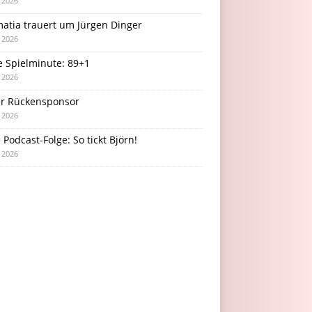
i 2026
atia trauert um Jürgen Dinger
i 2026
e Spielminute: 89+1
i 2026
r Rückensponsor
i 2026
Podcast-Folge: So tickt Björn!
i 2026