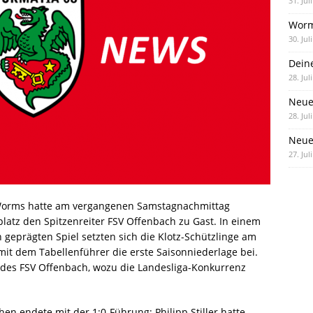
31. Jul
Worm
30. Jul
Dein
28. Jul
Neue
28. Jul
Neue 
27. Jul
 Worms hatte am vergangenen Samstagnachmittag
latz den Spitzenreiter FSV Offenbach zu Gast. In einem
eprägten Spiel setzten sich die Klotz-Schützlinge am
it dem Tabellenführer die erste Saisonniederlage bei.
g des FSV Offenbach, wozu die Landesliga-Konkurrenz
en endete mit der 1:0-Führung; Philipp Stiller hatte