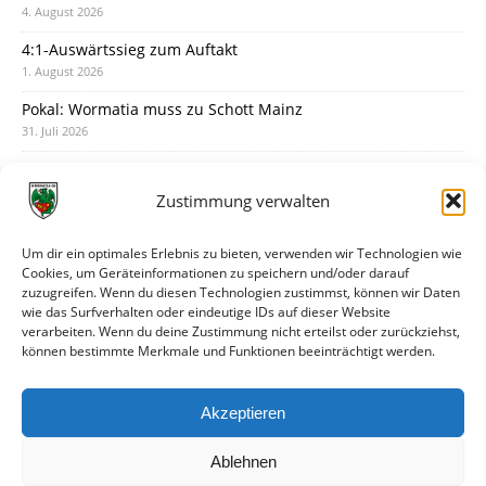
4. August 2026
4:1-Auswärtssieg zum Auftakt
1. August 2026
Pokal: Wormatia muss zu Schott Mainz
31. Juli 2026
Wormatia trauert um Jürgen Dinger
30. Juli 2026
Zustimmung verwalten
Deine Spielminute: 89+1
28. Juli 2026
Um dir ein optimales Erlebnis zu bieten, verwenden wir Technologien wie
Cookies, um Geräteinformationen zu speichern und/oder darauf
Neuer Rückensponsor
zuzugreifen. Wenn du diesen Technologien zustimmst, können wir Daten
28. Juli 2026
wie das Surfverhalten oder eindeutige IDs auf dieser Website
verarbeiten. Wenn du deine Zustimmung nicht erteilst oder zurückziehst,
Neue Podcast-Folge: So tickt Björn!
können bestimmte Merkmale und Funktionen beeinträchtigt werden.
27. Juli 2026
Eindrücke vom Stadionfest
Akzeptieren
27. Juli 2026
Ablehnen