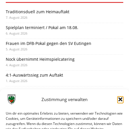
Traditionsduell zum Heimauftakt
7. August 2026
Spielplan terminiert / Pokal am 18.08.
6. August 2026
Frauen im DFB-Pokal gegen den SV Eutingen
5. August 2026
Nock übernimmt Heimspielcatering
4. August 2026
4:1-Auswärtssieg zum Auftakt
1. August 2026
Pokal: Wormatia muss zu Schott Mainz
31. Juli 2026
Zustimmung verwalten
Wormatia trauert um Jürgen Dinger
30. Juli 2026
Um dir ein optimales Erlebnis zu bieten, verwenden wir Technologien wie
Cookies, um Geräteinformationen zu speichern und/oder darauf
Deine Spielminute: 89+1
zuzugreifen. Wenn du diesen Technologien zustimmst, können wir Daten
28. Juli 2026
wie das Surfverhalten oder eindeutige IDs auf dieser Website