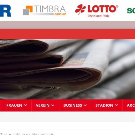
FRAUEN
VEREIN
BUSINESS
STADION
ARC
Testauftakt in die Niederlande