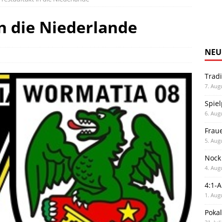
n die Niederlande
NEU
Trad
7. Aug
Spiel
6. Aug
Frau
5. Aug
Nock
4. Aug
4:1-
1. Aug
Poka