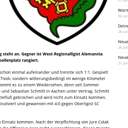
31. Jul
Worm
30. Jul
Dein
28. Jul
Neue
28. Jul
g steht an. Gegner ist West-Regionalligist Alemannia
Neue 
llenplatz rangiert.
27. Jul
chon einmal aufeinander und trennte sich 1:1. Gespielt
Tivoli, sondern witterungsbedingt im wenige Kilometer
 kommt es zu einem Wiedersehen, denn seit Sommer
 und Sebastian Schmitt in Aachen unter Vertrag. Schmitt
ittelfuß gebrochen und wird nicht zum Einsatz kommen.
absolviert und gewannen mit 4:0 gegen Oberligist SC
 Einsatz kommen. Nach der Verpflichtung von Jure Colak