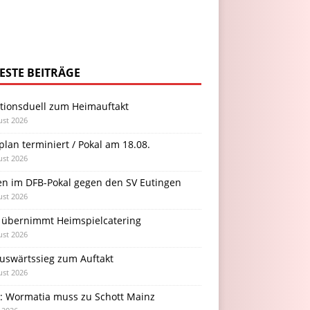
ESTE BEITRÄGE
itionsduell zum Heimauftakt
ust 2026
plan terminiert / Pokal am 18.08.
ust 2026
en im DFB-Pokal gegen den SV Eutingen
ust 2026
 übernimmt Heimspielcatering
ust 2026
Auswärtssieg zum Auftakt
ust 2026
l: Wormatia muss zu Schott Mainz