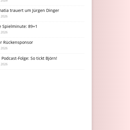
i 2026
atia trauert um Jürgen Dinger
i 2026
e Spielminute: 89+1
i 2026
r Rückensponsor
i 2026
Podcast-Folge: So tickt Björn!
i 2026