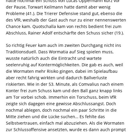
hatte nochmal ein Schuss von Lucas Oppermann kurz vor
der Pause, Torwart Keilmann hatte damit aber wenig
Probleme (41.). Die Trierer Defensive stand gut, ebenso die
des VfR, weshalb der Gast auch nur zu einer nennenswerten
Chance kam. Quotschalla kam von rechts bedient frei zum
Abschluss, Rainer Adolf entschärfte den Schuss sicher (19.).
So richtig Feuer kam auch im zweiten Durchgang nicht ins
Traditionsduell. Dass Wormatia auf Sieg spielen muss,
wusste natürlich auch die Eintracht und wartete
seelenruhig auf Kontermöglichkeiten. Die gab es auch, weil
die Wormaten mehr Risiko gingen, dabei im Spielaufbau
aber recht fahrig wirkten und dadurch Ballverluste
riskierten. Wie in der 53. Minute, als Comvalius nach einem
Konter frei zum Schuss kam und den Ball ganz knapp links
am Tor vorbei schob. Immerhin ein Torschuss, beim VfR
zeigte sich dagegen eine gewisse Abschlussangst. Doch
nochmal ablegen, doch nochmal ein paar Schritte in die
Mitte ziehen und die Lücke suchen… Es fehlte das
Selbstvertrauen, einfach mal abzuziehen. Als die Wormaten
zur Schlussoffensive ansetzten, wurde es dann auch prompt