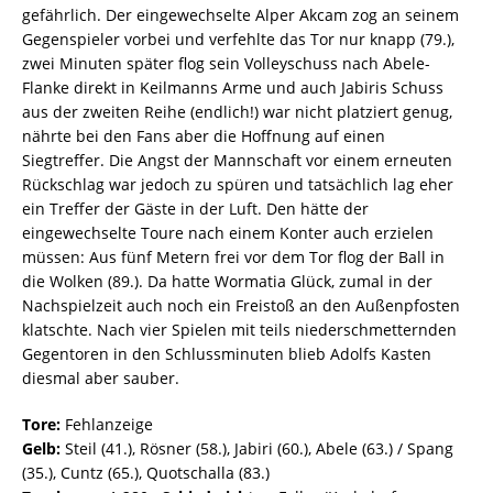
gefährlich. Der eingewechselte Alper Akcam zog an seinem
Gegenspieler vorbei und verfehlte das Tor nur knapp (79.),
zwei Minuten später flog sein Volleyschuss nach Abele-
Flanke direkt in Keilmanns Arme und auch Jabiris Schuss
aus der zweiten Reihe (endlich!) war nicht platziert genug,
nährte bei den Fans aber die Hoffnung auf einen
Siegtreffer. Die Angst der Mannschaft vor einem erneuten
Rückschlag war jedoch zu spüren und tatsächlich lag eher
ein Treffer der Gäste in der Luft. Den hätte der
eingewechselte Toure nach einem Konter auch erzielen
müssen: Aus fünf Metern frei vor dem Tor flog der Ball in
die Wolken (89.). Da hatte Wormatia Glück, zumal in der
Nachspielzeit auch noch ein Freistoß an den Außenpfosten
klatschte. Nach vier Spielen mit teils niederschmetternden
Gegentoren in den Schlussminuten blieb Adolfs Kasten
diesmal aber sauber.
Tore:
Fehlanzeige
Gelb:
Steil (41.), Rösner (58.), Jabiri (60.), Abele (63.) / Spang
(35.), Cuntz (65.), Quotschalla (83.)