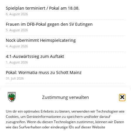
Spielplan terminiert / Pokal am 18.08.
6. August 2026
Frauen im DFB-Pokal gegen den SV Eutingen
5. August 2026
Nock übernimmt Heimspielcatering
4. August 2026
4:1-Auswärtssieg zum Auftakt
1. August 2026
Pokal: Wormatia muss zu Schott Mainz
31. Juli 2026
Wormatia trauert um Jürgen Dinger
30. Juli 2026
Zustimmung verwalten
Deine Spielminute: 89+1
28. Juli 2026
Um dir ein optimales Erlebnis zu bieten, verwenden wir Technologien wie
Cookies, um Geräteinformationen zu speichern und/oder darauf
Neuer Rückensponsor
zuzugreifen. Wenn du diesen Technologien zustimmst, können wir Daten
28. Juli 2026
wie das Surfverhalten oder eindeutige IDs auf dieser Website