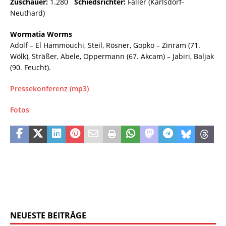
Zuschauer:
1.280
Schiedsrichter:
Faller (Karlsdorf-
Neuthard)
Wormatia Worms
Adolf – El Hammouchi, Steil, Rösner, Gopko – Zinram (71.
Wölk), Sträßer, Abele, Oppermann (67. Akcam) – Jabiri, Baljak
(90. Feucht).
Pressekonferenz (mp3)
Fotos
NEUESTE BEITRÄGE