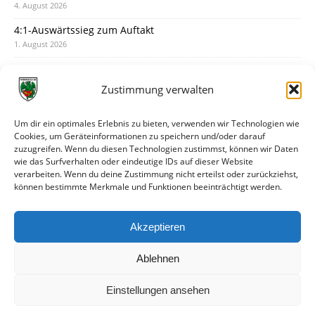
4. August 2026
4:1-Auswärtssieg zum Auftakt
1. August 2026
Pokal: Wormatia muss zu Schott Mainz
31. Juli 2026
Zustimmung verwalten
Wormatia trauert um Jürgen Dinger
30. Juli 2026
Um dir ein optimales Erlebnis zu bieten, verwenden wir Technologien wie
Cookies, um Geräteinformationen zu speichern und/oder darauf
Deine Spielminute: 89+1
zuzugreifen. Wenn du diesen Technologien zustimmst, können wir Daten
28. Juli 2026
wie das Surfverhalten oder eindeutige IDs auf dieser Website
verarbeiten. Wenn du deine Zustimmung nicht erteilst oder zurückziehst,
Neuer Rückensponsor
können bestimmte Merkmale und Funktionen beeinträchtigt werden.
28. Juli 2026
Neue Podcast-Folge: So tickt Björn!
Akzeptieren
27. Juli 2026
Ablehnen
Einstellungen ansehen