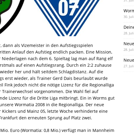
31. Jul
Worm
30. Jul
Dein
28. Jul
Neue
er, dann als Vizemeister in den Aufstiegsspielen
28. Jul
ritten Anlauf den Aufstieg endlich packen. Eine Mission,
er Niederlagen nach dem 6. Spieltag lag man auf Rang elf
Neue 
rstmals auf einen Aufstiegsrang. Durch ein 2:2 zuhause
27. Jul
wieder her und hält seitdem Schlagdistanz. Auf die
gs erst wieder, als Trainer Gerd Dais beurlaubt wurde
 Fink jedoch nicht die nötige Lizenz für die Regionalliga
r Trainerwechsel vorgenommen. Die Wahl fiel auf
de Lizenz für die Dritte Liga mitbringt. Ein in Worms gut
 unsere Wormatia 2008 in die Regionalliga. Der neue
r Kickers und Mainz 05, letzte Woche verhinderte eine
rankfurt den erneuten Sprung auf Platz zwei.
5 Mio. Euro (Wormatia: 0,8 Mio.) verfügt man in Mannheim