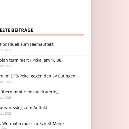
ESTE BEITRÄGE
itionsduell zum Heimauftakt
ust 2026
plan terminiert / Pokal am 18.08.
ust 2026
en im DFB-Pokal gegen den SV Eutingen
ust 2026
 übernimmt Heimspielcatering
ust 2026
Auswärtssieg zum Auftakt
ust 2026
l: Wormatia muss zu Schott Mainz