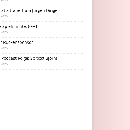
i 2026
atia trauert um Jürgen Dinger
i 2026
e Spielminute: 89+1
i 2026
r Rückensponsor
i 2026
Podcast-Folge: So tickt Björn!
i 2026