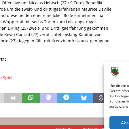
 Offensive um Nicolas Hebisch (27 / 9 Tore), Benedikt
rde um die zweit- und drittligaerfahrenen Maurice Deville
rend diese beiden eher eine Joker-Rolle einnehmen, hat
us Wuppertal mit sechs Toren zum Leistungsträger
orian Diring (25) Zweit- und Drittligaerfahrung gekommen
de Kevin Conrad (27) verpflichtet, bislang Kapitän von
 Korte (27) dagegen fällt mit Kreuzbandriss aus  genügend
rt1:
m Spiel
Um dir ein 
Geräteinfor
Technologie
auf dieser 
zurückziehs
Akz