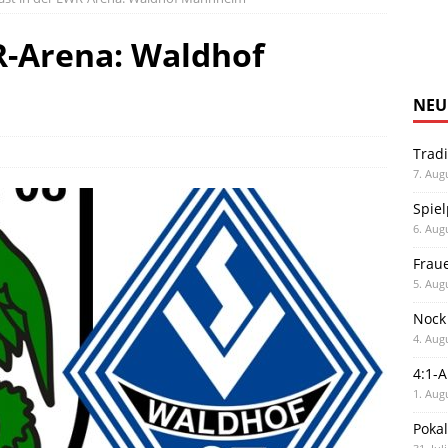
R-Arena: Waldhof
NEU
Trad
7. Aug
Spiel
6. Aug
Frau
5. Aug
Nock
4. Aug
4:1-
1. Aug
Poka