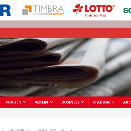
FRAUEN
VEREIN
BUSINESS
STADION
ARC
ast in der EWR-Arena: Waldhof Mannheim