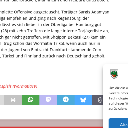
plette Offensive ausgetauscht. Torjäger Sargis Adamyan
sliga empfehlen und ging nach Regensburg, der
) lässt es sich lieber in der Oberliga bei Homburg gut
8) mit zehn Treffern die lange interne Torjägerliste an,
h gar nicht getroffen. Mit Shqipon Bektasi (27) kam ein
ni trug schon das Wormatia-Trikot, wenn auch nur in
s der Jugend von Eintracht Frankfurt stammende Cem
d, Türkei und Finnland zurück nach Deutschland geholt.
spiels (WormatiaTV)
Um dir ein 
Geräteinfor
Technologie
auf dieser 
zurückziehs
Akz