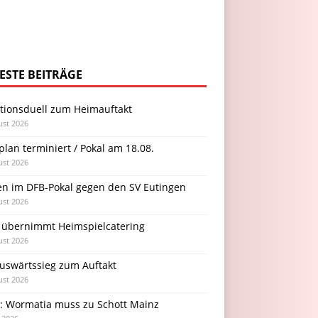
ESTE BEITRÄGE
itionsduell zum Heimauftakt
ust 2026
plan terminiert / Pokal am 18.08.
ust 2026
en im DFB-Pokal gegen den SV Eutingen
ust 2026
 übernimmt Heimspielcatering
ust 2026
Auswärtssieg zum Auftakt
ust 2026
l: Wormatia muss zu Schott Mainz