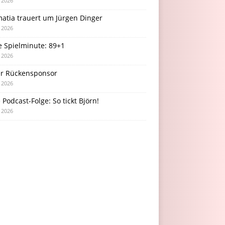
i 2026
atia trauert um Jürgen Dinger
i 2026
e Spielminute: 89+1
i 2026
r Rückensponsor
i 2026
Podcast-Folge: So tickt Björn!
i 2026