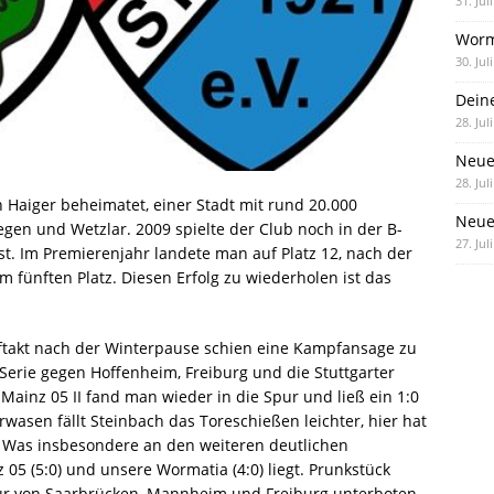
31. Jul
Worm
30. Jul
Dein
28. Jul
Neue
28. Jul
n Haiger beheimatet, einer Stadt mit rund 20.000
Neue 
gen und Wetzlar. 2009 spielte der Club noch in der B-
27. Jul
est. Im Premierenjahr landete man auf Platz 12, nach der
m fünften Platz. Diesen Erfolg zu wiederholen ist das
ftakt nach der Winterpause schien eine Kampfansage zu
 Serie gegen Hoffenheim, Freiburg und die Stuttgarter
 Mainz 05 II fand man wieder in die Spur und ließ ein 1:0
wasen fällt Steinbach das Toreschießen leichter, hier hat
. Was insbesondere an den weiteren deutlichen
 05 (5:0) und unsere Wormatia (4:0) liegt. Prunkstück
ur von Saarbrücken, Mannheim und Freiburg unterboten.