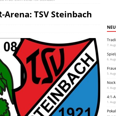
R-Arena: TSV Steinbach
NEU
Trad
7. Aug
Spiel
6. Aug
Frau
5. Aug
Nock
4. Aug
4:1-
1. Aug
Poka