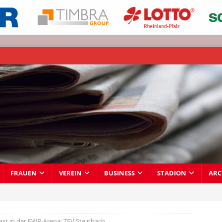
FRAUEN
VEREIN
BUSINESS
STADION
ARC
ast in der EWR-Arena: TSV Steinbach