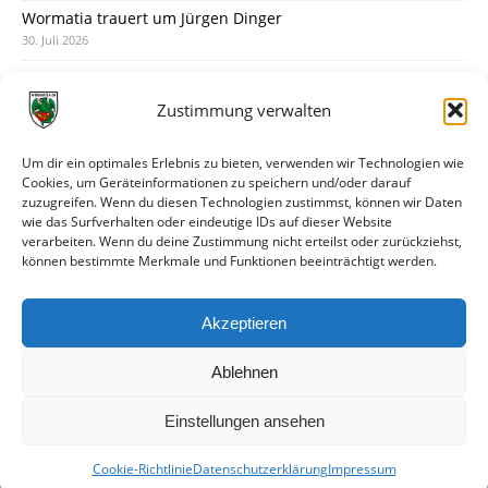
Wormatia trauert um Jürgen Dinger
30. Juli 2026
Deine Spielminute: 89+1
28. Juli 2026
Zustimmung verwalten
Neuer Rückensponsor
28. Juli 2026
Um dir ein optimales Erlebnis zu bieten, verwenden wir Technologien wie
Cookies, um Geräteinformationen zu speichern und/oder darauf
Neue Podcast-Folge: So tickt Björn!
zuzugreifen. Wenn du diesen Technologien zustimmst, können wir Daten
27. Juli 2026
wie das Surfverhalten oder eindeutige IDs auf dieser Website
verarbeiten. Wenn du deine Zustimmung nicht erteilst oder zurückziehst,
Eindrücke vom Stadionfest
können bestimmte Merkmale und Funktionen beeinträchtigt werden.
27. Juli 2026
Unterhaltsamer Abschlusstest mit später Niederlage
Akzeptieren
25. Juli 2026
Ablehnen
Einstellungen ansehen
Cookie-Richtlinie
Datenschutzerklärung
Impressum
© VfR Wormatia Worms