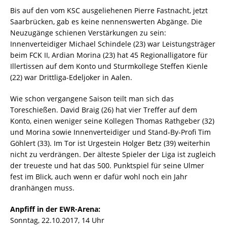
Bis auf den vom KSC ausgeliehenen Pierre Fastnacht, jetzt
Saarbrücken, gab es keine nennenswerten Abgänge. Die
Neuzugänge schienen Verstärkungen zu sein:
Innenverteidiger Michael Schindele (23) war Leistungsträger
beim FCK II, Ardian Morina (23) hat 45 Regionalligatore für
Illertissen auf dem Konto und Sturmkollege Steffen Kienle
(22) war Drittliga-Edeljoker in Aalen.
Wie schon vergangene Saison teilt man sich das
Toreschießen. David Braig (26) hat vier Treffer auf dem
Konto, einen weniger seine Kollegen Thomas Rathgeber (32)
und Morina sowie Innenverteidiger und Stand-By-Profi Tim
Göhlert (33). Im Tor ist Urgestein Holger Betz (39) weiterhin
nicht zu verdrängen. Der älteste Spieler der Liga ist zugleich
der treueste und hat das 500. Punktspiel für seine Ulmer
fest im Blick, auch wenn er dafür wohl noch ein Jahr
dranhängen muss.
Anpfiff in der EWR-Arena:
Sonntag, 22.10.2017, 14 Uhr