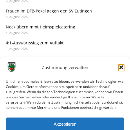
6. August 2026
Frauen im DFB-Pokal gegen den SV Eutingen
5. August 2026
Nock übernimmt Heimspielcatering
4. August 2026
4:1-Auswärtssieg zum Auftakt
1. August 2026
Pokal: Wormatia muss zu Schott Mainz
31. Juli 2026
Zustimmung verwalten
Wormatia trauert um Jürgen Dinger
30. Juli 2026
Um dir ein optimales Erlebnis zu bieten, verwenden wir Technologien wie
Cookies, um Geräteinformationen zu speichern und/oder darauf
Deine Spielminute: 89+1
zuzugreifen. Wenn du diesen Technologien zustimmst, können wir Daten
28. Juli 2026
wie das Surfverhalten oder eindeutige IDs auf dieser Website
verarbeiten. Wenn du deine Zustimmung nicht erteilst oder zurückziehst,
Neuer Rückensponsor
können bestimmte Merkmale und Funktionen beeinträchtigt werden.
28. Juli 2026
Neue Podcast-Folge: So tickt Björn!
Akzeptieren
27. Juli 2026