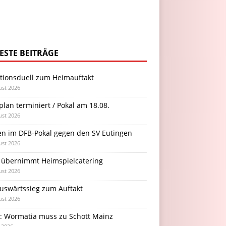
ESTE BEITRÄGE
itionsduell zum Heimauftakt
ust 2026
plan terminiert / Pokal am 18.08.
ust 2026
en im DFB-Pokal gegen den SV Eutingen
ust 2026
 übernimmt Heimspielcatering
ust 2026
Auswärtssieg zum Auftakt
ust 2026
l: Wormatia muss zu Schott Mainz