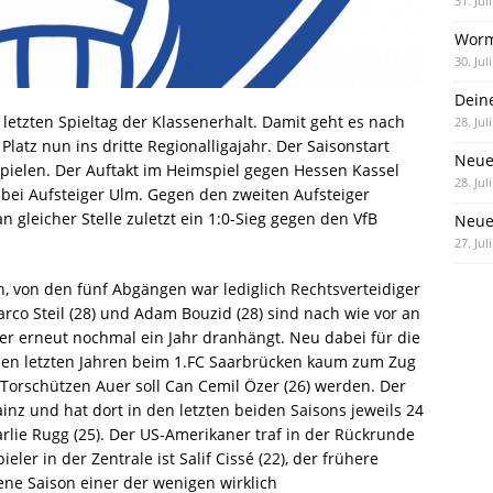
31. Jul
Worm
30. Jul
Dein
letzten Spieltag der Klassenerhalt. Damit geht es nach
28. Jul
atz nun ins dritte Regionalligajahr. Der Saisonstart
Neue
Spielen. Der Auftakt im Heimspiel gegen Hessen Kassel
28. Jul
g bei Aufsteiger Ulm. Gegen den zweiten Aufsteiger
 gleicher Stelle zuletzt ein 1:0-Sieg gegen den VfB
Neue 
27. Jul
, von den fünf Abgängen war lediglich Rechtsverteidiger
o Steil (28) und Adam Bouzid (28) sind nach wie vor an
der erneut nochmal ein Jahr dranhängt. Neu dabei für die
n den letzten Jahren beim 1.FC Saarbrücken kaum zum Zug
orschützen Auer soll Can Cemil Özer (26) werden. Der
inz und hat dort in den letzten beiden Saisons jeweils 24
Charlie Rugg (25). Der US-Amerikaner traf in der Rückrunde
eler in der Zentrale ist Salif Cissé (22), der frühere
ne Saison einer der wenigen wirklich