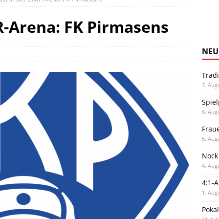
R-Arena: FK Pirmasens
NEU
Trad
7. Aug
Spiel
6. Aug
Frau
5. Aug
Nock
4. Aug
4:1-
1. Aug
Poka