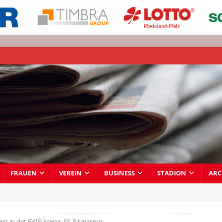
FRAUEN
VEREIN
BUSINESS
STADION
ARC
ast in der EWR-Arena: FK Pirmasens