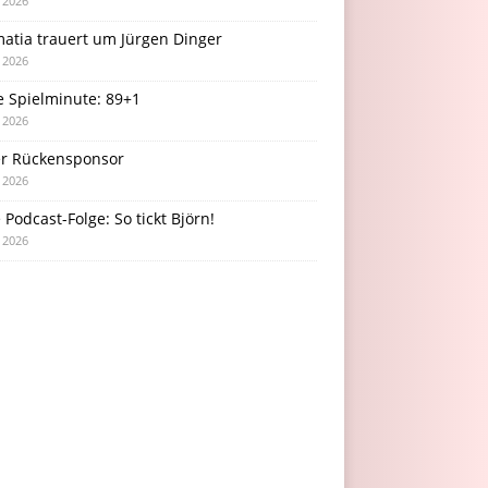
i 2026
atia trauert um Jürgen Dinger
i 2026
e Spielminute: 89+1
i 2026
r Rückensponsor
i 2026
Podcast-Folge: So tickt Björn!
i 2026