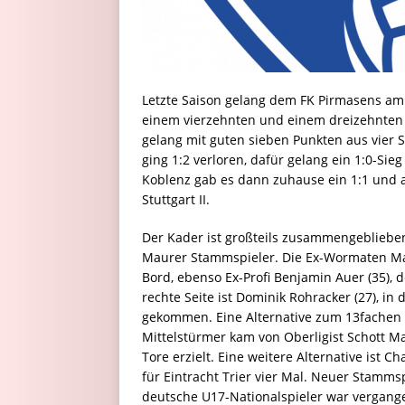
Letzte Saison gelang dem FK Pirmasens am 
einem vierzehnten und einem dreizehnten Pl
gelang mit guten sieben Punkten aus vier 
ging 1:2 verloren, dafür gelang ein 1:0-Sie
Koblenz gab es dann zuhause ein 1:1 und an
Stuttgart II.
Der Kader ist großteils zusammengeblieben
Maurer Stammspieler. Die Ex-Wormaten Marc
Bord, ebenso Ex-Profi Benjamin Auer (35), 
rechte Seite ist Dominik Rohracker (27), i
gekommen. Eine Alternative zum 13fachen T
Mittelstürmer kam von Oberligist Schott Ma
Tore erzielt. Eine weitere Alternative ist 
für Eintracht Trier vier Mal. Neuer Stammspi
deutsche U17-Nationalspieler war vergange