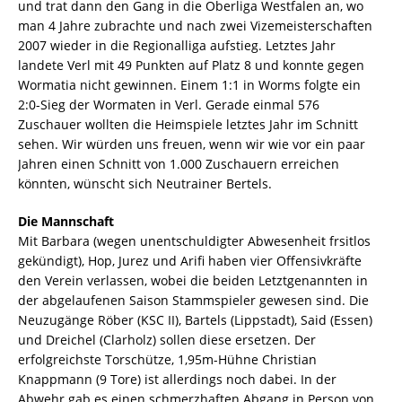
und trat dann den Gang in die Oberliga Westfalen an, wo
man 4 Jahre zubrachte und nach zwei Vizemeisterschaften
2007 wieder in die Regionalliga aufstieg. Letztes Jahr
landete Verl mit 49 Punkten auf Platz 8 und konnte gegen
Wormatia nicht gewinnen. Einem 1:1 in Worms folgte ein
2:0-Sieg der Wormaten in Verl. Gerade einmal 576
Zuschauer wollten die Heimspiele letztes Jahr im Schnitt
sehen. Wir würden uns freuen, wenn wir wie vor ein paar
Jahren einen Schnitt von 1.000 Zuschauern erreichen
könnten, wünscht sich Neutrainer Bertels.
Die Mannschaft
Mit Barbara (wegen unentschuldigter Abwesenheit frsitlos
gekündigt), Hop, Jurez und Arifi haben vier Offensivkräfte
den Verein verlassen, wobei die beiden Letztgenannten in
der abgelaufenen Saison Stammspieler gewesen sind. Die
Neuzugänge Röber (KSC II), Bartels (Lippstadt), Said (Essen)
und Dreichel (Clarholz) sollen diese ersetzen. Der
erfolgreichste Torschütze, 1,95m-Hühne Christian
Knappmann (9 Tore) ist allerdings noch dabei. In der
Abwehr gab es einen schmerzhaften Abgang in Person von