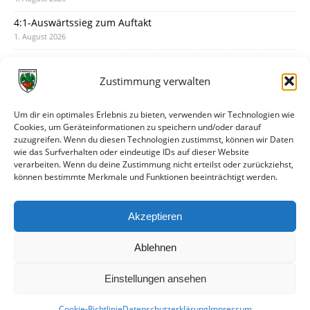
4:1-Auswärtssieg zum Auftakt
1. August 2026
Pokal: Wormatia muss zu Schott Mainz
31. Juli 2026
Zustimmung verwalten
Wormatia trauert um Jürgen Dinger
30. Juli 2026
Um dir ein optimales Erlebnis zu bieten, verwenden wir Technologien wie
Cookies, um Geräteinformationen zu speichern und/oder darauf
Deine Spielminute: 89+1
zuzugreifen. Wenn du diesen Technologien zustimmst, können wir Daten
28. Juli 2026
wie das Surfverhalten oder eindeutige IDs auf dieser Website
verarbeiten. Wenn du deine Zustimmung nicht erteilst oder zurückziehst,
Neuer Rückensponsor
können bestimmte Merkmale und Funktionen beeinträchtigt werden.
28. Juli 2026
Neue Podcast-Folge: So tickt Björn!
Akzeptieren
27. Juli 2026
Ablehnen
Einstellungen ansehen
Cookie-Richtlinie
Datenschutzerklärung
Impressum