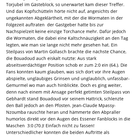
Torjubel im Gästeblock, so unerwartet kam dieser Treffer.
Und das Kopfschütteln hörte nicht auf, angesichts der
ungekannten Abgeklärtheit, mit der die Wormaten in der
Folgezeit auftraten  der Gastgeber hatte bis zur
Nachspielzeit keine einzige Torchance mehr. Dafür jedoch
die Wormaten, die dabei eine Kaltschnäuzigkeit an den Tag
legten, wie man sie lange nicht mehr gesehen hat. Ein
Steilpass von Martin Gollasch brachte die nächste Chance,
die Bouadoud auch eiskalt nutzte: Aus stark
abseitsverdächtiger Position schob er zum 2:0 ein (64.). Die
Fans konnten kaum glauben, was sich dort vor ihre Augen
abspielte, ungläubiges Grinsen und unglaublich, unfassbar-
Gemurmel wo man auch hinblickte. Doch es ging weiter,
denn nach einem mit Ansage perfekt getimten Steilpass von
Gebhardt stand Bouadoud vor seinem Hattrick, schlenzte
den Ball jedoch an den Pfosten. Jean-Claude Mpassy-
Nzoumba rauschte heran und hämmerte den Abpraller
humorlos direkt vor den Augen des Essener Fanblocks in die
Maschen  3:0 (70.)! Einfach nicht zu fassen!
Unterschiedlicher konnten die beiden Auftritte als