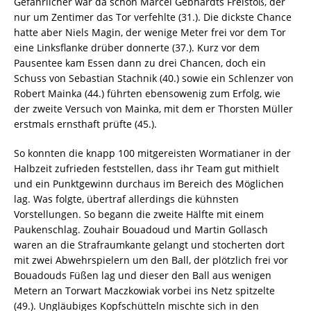
Gefährlicher war da schon Marcel Gebhardts Freistoß, der
nur um Zentimer das Tor verfehlte (31.). Die dickste Chance
hatte aber Niels Magin, der wenige Meter frei vor dem Tor
eine Linksflanke drüber donnerte (37.). Kurz vor dem
Pausentee kam Essen dann zu drei Chancen, doch ein
Schuss von Sebastian Stachnik (40.) sowie ein Schlenzer von
Robert Mainka (44.) führten ebensowenig zum Erfolg, wie
der zweite Versuch von Mainka, mit dem er Thorsten Müller
erstmals ernsthaft prüfte (45.).
So konnten die knapp 100 mitgereisten Wormatianer in der
Halbzeit zufrieden feststellen, dass ihr Team gut mithielt
und ein Punktgewinn durchaus im Bereich des Möglichen
lag. Was folgte, übertraf allerdings die kühnsten
Vorstellungen. So begann die zweite Hälfte mit einem
Paukenschlag. Zouhair Bouadoud und Martin Gollasch
waren an die Strafraumkante gelangt und stocherten dort
mit zwei Abwehrspielern um den Ball, der plötzlich frei vor
Bouadouds Füßen lag und dieser den Ball aus wenigen
Metern an Torwart Maczkowiak vorbei ins Netz spitzelte
(49.). Ungläubiges Kopfschütteln mischte sich in den