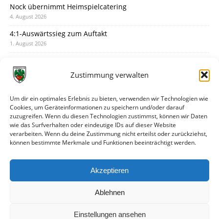
Nock übernimmt Heimspielcatering
4. August 2026
4:1-Auswärtssieg zum Auftakt
1. August 2026
Pokal: Wormatia muss zu Schott Mainz
31. Juli 2026
Zustimmung verwalten
Wormatia trauert um Jürgen Dinger
30. Juli 2026
Um dir ein optimales Erlebnis zu bieten, verwenden wir Technologien wie
Cookies, um Geräteinformationen zu speichern und/oder darauf
Deine Spielminute: 89+1
zuzugreifen. Wenn du diesen Technologien zustimmst, können wir Daten
28. Juli 2026
wie das Surfverhalten oder eindeutige IDs auf dieser Website
verarbeiten. Wenn du deine Zustimmung nicht erteilst oder zurückziehst,
Neuer Rückensponsor
können bestimmte Merkmale und Funktionen beeinträchtigt werden.
28. Juli 2026
Neue Podcast-Folge: So tickt Björn!
Akzeptieren
27. Juli 2026
Ablehnen
Einstellungen ansehen