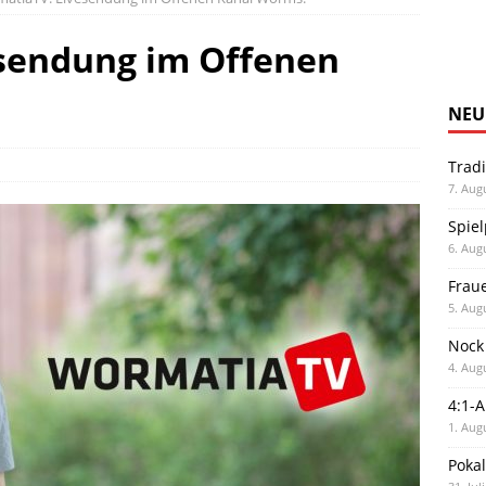
sendung im Offenen
NEU
Trad
7. Aug
Spiel
6. Aug
Frau
5. Aug
Nock
4. Aug
4:1-
1. Aug
Poka