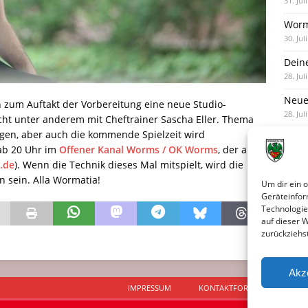
31. Jul
Worm
30. Jul
Dein
28. Jul
Neue
 zum Auftakt der Vorbereitung eine neue Studio-
28. Jul
ht unter anderem mit Cheftrainer Sascha Eller. Thema
ungen, aber auch die kommende Spielzeit wird
Neue 
ab 20 Uhr im
Offener Kanal Worms / OK Worms
, der auch
27. Jul
.de
). Wenn die Technik dieses Mal mitspielt, wird die
 sein. Alla Wormatia!
Um dir ein 
Geräteinfor
Technologie
auf dieser 
zurückziehs
Akz
IMPRESSUM
KONTAKTFORMULAR
D