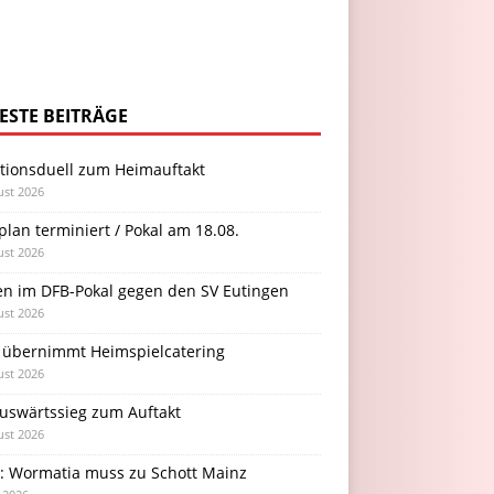
ESTE BEITRÄGE
itionsduell zum Heimauftakt
ust 2026
plan terminiert / Pokal am 18.08.
ust 2026
en im DFB-Pokal gegen den SV Eutingen
ust 2026
 übernimmt Heimspielcatering
ust 2026
Auswärtssieg zum Auftakt
ust 2026
l: Wormatia muss zu Schott Mainz