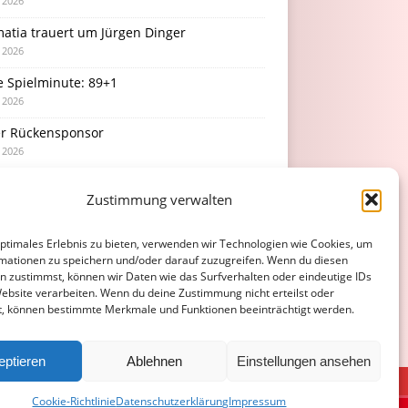
i 2026
atia trauert um Jürgen Dinger
i 2026
e Spielminute: 89+1
i 2026
r Rückensponsor
i 2026
Podcast-Folge: So tickt Björn!
Zustimmung verwalten
i 2026
optimales Erlebnis zu bieten, verwenden wir Technologien wie Cookies, um
mationen zu speichern und/oder darauf zuzugreifen. Wenn du diesen
n zustimmst, können wir Daten wie das Surfverhalten oder eindeutige IDs
Website verarbeiten. Wenn du deine Zustimmung nicht erteilst oder
t, können bestimmte Merkmale und Funktionen beeinträchtigt werden.
eptieren
Ablehnen
Einstellungen ansehen
ATENSCHUTZERKLÄRUNG
COOKIE-RICHTLINIE (EU)
Cookie-Richtlinie
Datenschutzerklärung
Impressum