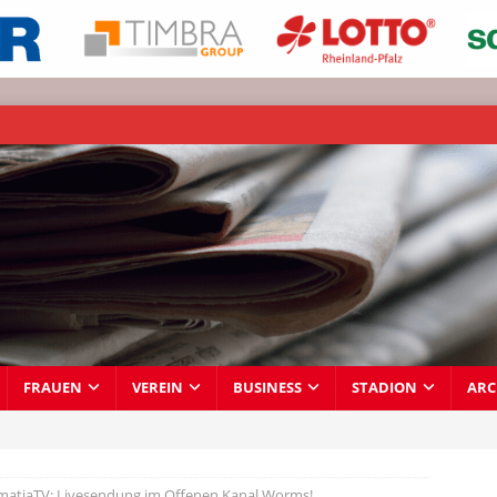
FRAUEN
VEREIN
BUSINESS
STADION
ARC
atiaTV: Livesendung im Offenen Kanal Worms!