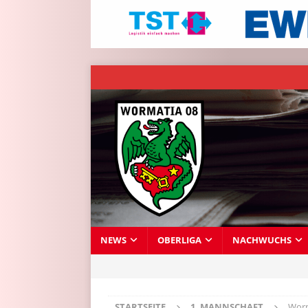
NEWS
OBERLIGA
NACHWUCHS
STARTSEITE
1. MANNSCHAFT
Worm