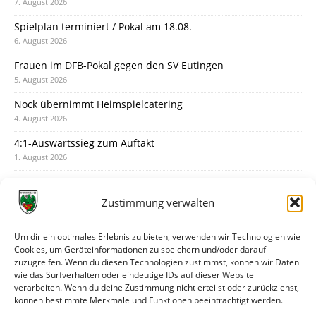
7. August 2026
Spielplan terminiert / Pokal am 18.08.
6. August 2026
Frauen im DFB-Pokal gegen den SV Eutingen
5. August 2026
Nock übernimmt Heimspielcatering
4. August 2026
4:1-Auswärtssieg zum Auftakt
1. August 2026
Pokal: Wormatia muss zu Schott Mainz
31. Juli 2026
Zustimmung verwalten
Wormatia trauert um Jürgen Dinger
30. Juli 2026
Um dir ein optimales Erlebnis zu bieten, verwenden wir Technologien wie
Cookies, um Geräteinformationen zu speichern und/oder darauf
Deine Spielminute: 89+1
zuzugreifen. Wenn du diesen Technologien zustimmst, können wir Daten
28. Juli 2026
wie das Surfverhalten oder eindeutige IDs auf dieser Website
verarbeiten. Wenn du deine Zustimmung nicht erteilst oder zurückziehst,
Neuer Rückensponsor
können bestimmte Merkmale und Funktionen beeinträchtigt werden.
28. Juli 2026