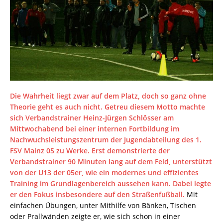
Die Wahrheit liegt zwar auf dem Platz, doch so ganz ohne
Theorie geht es auch nicht. Getreu diesem Motto machte
sich Verbandstrainer Heinz-Jürgen Schlösser am
Mittwochabend bei einer internen Fortbildung im
Nachwuchsleistungszentrum der Jugendabteilung des 1.
FSV Mainz 05 zu Werke. Erst demonstrierte der
Verbandstrainer 90 Minuten lang auf dem Feld, unterstützt
von der U13 der 05er, wie ein modernes und effizientes
Training im Grundlagenbereich aussehen kann. Dabei legte
er den Fokus insbesondere auf den Straßenfußball.
Mit
einfachen Übungen, unter Mithilfe von Bänken, Tischen
oder Prallwänden zeigte er, wie sich schon in einer