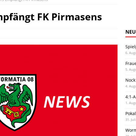
pfängt FK Pirmasens
NEU
Spiel
6. Aug
Frau
5. Aug
Nock
4. Aug
4:1-
1. Aug
Poka
31. Jul
Worm