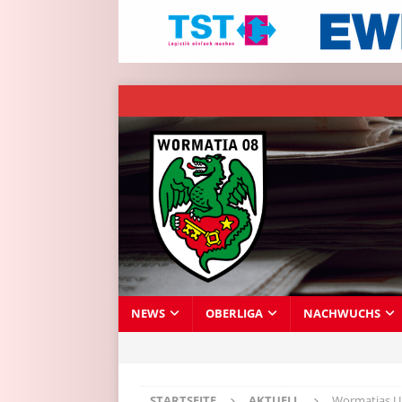
NEWS
OBERLIGA
NACHWUCHS
STARTSEITE
AKTUELL
Wormatias U