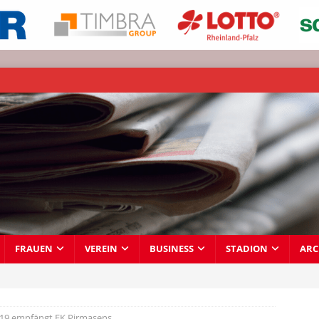
FRAUEN
VEREIN
BUSINESS
STADION
ARC
19 empfängt FK Pirmasens