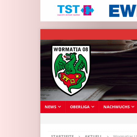
NEWS
OBERLIGA
NACHWUCHS
STARTSEITE
AKTUELL
Wormatias U1