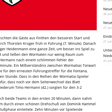
28. Jul
Neue
28. Jul
Neue 
27. Jul
Eind
ischten die Gäste aus Finthen den besseren Start und
27. Jul
rch Thorsten Krüger früh in Führung (7. Minute). Danach
ger Heidenmann eine ganze Zeit, um besser ins Spiel zu
Unte
akt und ließen den Wormaten nur wenig Raum zum
Nied
 Hermann nach einem schlimmen Fehler der
25. Jul
lminute. Ein Mißverständnis zwischen Wormatias Torwart
 für den erneuten Führungstreffer für die Fontana,
ben Stunde. Dass in den Reihen der Wormatia-Spieler
afür, dass noch vor dem Seitenwechsel das Blatt
wiederum Timo Hermann (42.) sorgten für den 3-2
 sich beide Teams in den ersten 20 Minuten, dann nahm
 kam durch einen schönen Drehschuß von Dominik Hammel
lußphase einleitete. Zehn Minuten vor Spielende