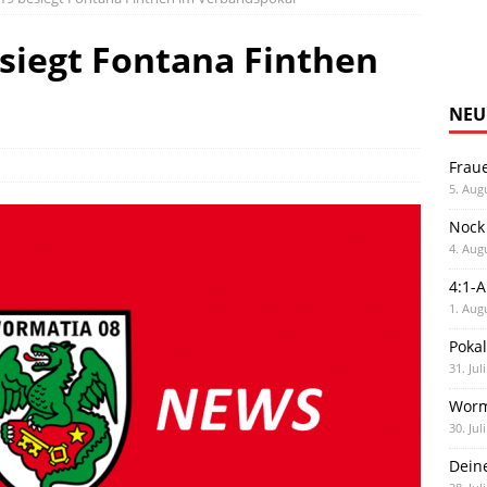
siegt Fontana Finthen
NEU
Frau
5. Aug
Nock
4. Aug
4:1-
1. Aug
Poka
31. Jul
Worm
30. Jul
Dein