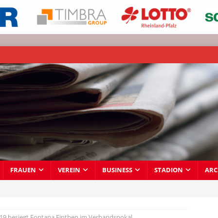
FRAUEN
VEREIN
BUSINESS
STADION
ARC
9 besiegt Fontana Finthen im Verbandspokal