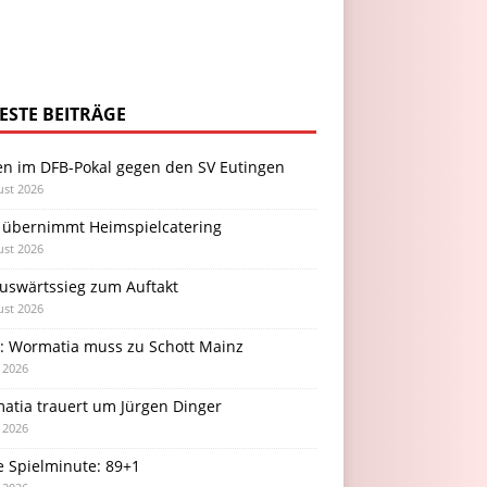
ESTE BEITRÄGE
en im DFB-Pokal gegen den SV Eutingen
ust 2026
 übernimmt Heimspielcatering
ust 2026
Auswärtssieg zum Auftakt
ust 2026
l: Wormatia muss zu Schott Mainz
i 2026
atia trauert um Jürgen Dinger
i 2026
e Spielminute: 89+1