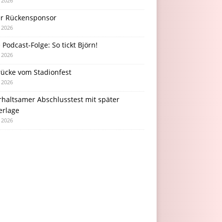
i 2026
r Rückensponsor
i 2026
Podcast-Folge: So tickt Björn!
i 2026
rücke vom Stadionfest
i 2026
rhaltsamer Abschlusstest mit später
erlage
i 2026