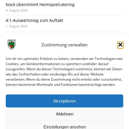
Nock übernimmt Heimspielcatering
4. August 2026
4:1-Auswärtssieg zum Auftakt
1. August 2026
Pokal: Wormatia muss zu Schott Mainz
31. Juli 2026
Zustimmung verwalten
Wormatia trauert um Jürgen Dinger
30. Juli 2026
Um dir ein optimales Erlebnis zu bieten, verwenden wir Technologien wie
Cookies, um Geräteinformationen zu speichern und/oder darauf
Deine Spielminute: 89+1
zuzugreifen. Wenn du diesen Technologien zustimmst, können wir Daten
28. Juli 2026
wie das Surfverhalten oder eindeutige IDs auf dieser Website
verarbeiten. Wenn du deine Zustimmung nicht erteilst oder zurückziehst,
Neuer Rückensponsor
können bestimmte Merkmale und Funktionen beeinträchtigt werden.
28. Juli 2026
Neue Podcast-Folge: So tickt Björn!
Akzeptieren
27. Juli 2026
Ablehnen
Einstellungen ansehen