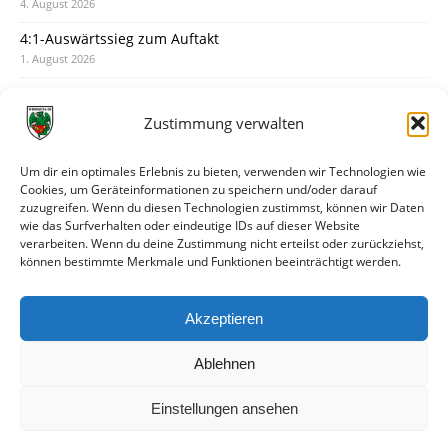
4. August 2026
4:1-Auswärtssieg zum Auftakt
1. August 2026
Pokal: Wormatia muss zu Schott Mainz
31. Juli 2026
Zustimmung verwalten
Wormatia trauert um Jürgen Dinger
30. Juli 2026
Um dir ein optimales Erlebnis zu bieten, verwenden wir Technologien wie
Cookies, um Geräteinformationen zu speichern und/oder darauf
Deine Spielminute: 89+1
zuzugreifen. Wenn du diesen Technologien zustimmst, können wir Daten
28. Juli 2026
wie das Surfverhalten oder eindeutige IDs auf dieser Website
verarbeiten. Wenn du deine Zustimmung nicht erteilst oder zurückziehst,
Neuer Rückensponsor
können bestimmte Merkmale und Funktionen beeinträchtigt werden.
28. Juli 2026
Neue Podcast-Folge: So tickt Björn!
Akzeptieren
27. Juli 2026
Ablehnen
Einstellungen ansehen