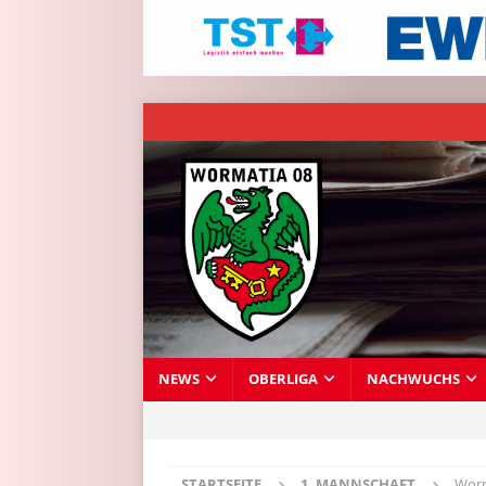
NEWS
OBERLIGA
NACHWUCHS
STARTSEITE
1. MANNSCHAFT
Worm