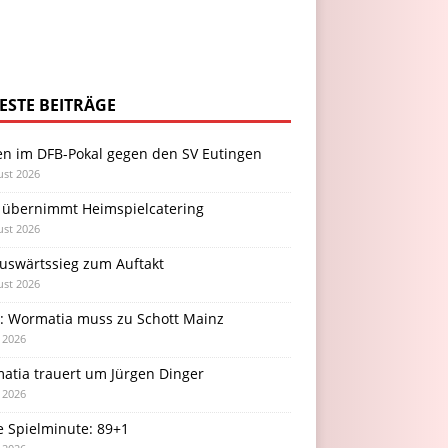
ESTE BEITRÄGE
en im DFB-Pokal gegen den SV Eutingen
ust 2026
 übernimmt Heimspielcatering
ust 2026
Auswärtssieg zum Auftakt
ust 2026
l: Wormatia muss zu Schott Mainz
i 2026
atia trauert um Jürgen Dinger
i 2026
e Spielminute: 89+1