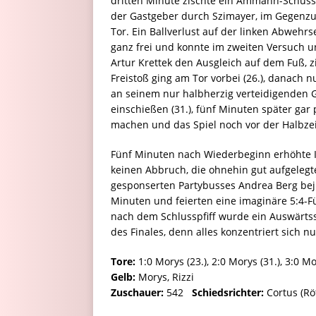
dritten Minute zischte ein Ammann-Schuss
der Gastgeber durch Szimayer, im Gegenz
Tor. Ein Ballverlust auf der linken Abwehrse
ganz frei und konnte im zweiten Versuch u
Artur Krettek den Ausgleich auf dem Fuß, zi
Freistoß ging am Tor vorbei (26.), danach 
an seinem nur halbherzig verteidigenden G
einschießen (31.), fünf Minuten später gar 
machen und das Spiel noch vor der Halbzei
Fünf Minuten nach Wiederbeginn erhöhte Is
keinen Abbruch, die ohnehin gut aufgeleg
gesponserten Partybusses Andrea Berg be
Minuten und feierten eine imaginäre 5:4-Fü
nach dem Schlusspfiff wurde ein Auswärtss
des Finales, denn alles konzentriert sich n
Tore:
1:0 Morys (23.), 2:0 Morys (31.), 3:0 Mor
Gelb:
Morys, Rizzi
Zuschauer:
542
Schiedsrichter:
Cortus (R