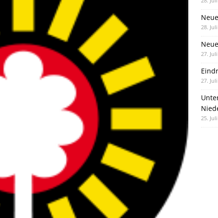
28. Jul
Neue
28. Jul
Neue 
27. Jul
Eind
27. Jul
Unte
Nied
25. Jul