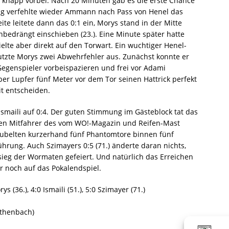
 knapp vorbei. Nach 20 Minuten gab es die erste Chance
ug verfehlte wieder Ammann nach Pass von Henel das
ite leitete dann das 0:1 ein, Morys stand in der Mitte
nbedrängt einschieben (23.). Eine Minute später hatte
elte aber direkt auf den Torwart. Ein wuchtiger Henel-
nutzte Morys zwei Abwehrfehler aus. Zunächst konnte er
egenspieler vorbeispazieren und frei vor Adami
per Lupfer fünf Meter vor dem Tor seinen Hattrick perfekt
t entscheiden.
maili auf 0:4. Der guten Stimmung im Gästeblock tat das
ten Mitfahrer des vom WO!-Magazin und Reifen-Mast
jubelten kurzerhand fünf Phantomtore binnen fünf
hrung. Auch Szimayers 0:5 (71.) änderte daran nichts,
ieg der Wormaten gefeiert. Und natürlich das Erreichen
ur noch auf das Pokalendspiel.
ys (36.), 4:0 Ismaili (51.), 5:0 Szimayer (71.)
öthenbach)