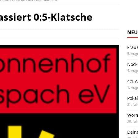
ssiert 0:5-Klatsche
NEU
Frau
5. Aug
Nock
4. Aug
4:1-
1. Aug
Poka
31. Jul
Worm
30. Jul
Dein