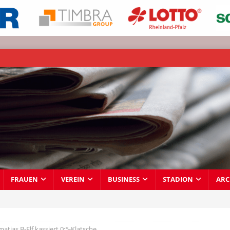
FRAUEN
VEREIN
BUSINESS
STADION
ARC
atias B-Elf kassiert 0:5-Klatsche