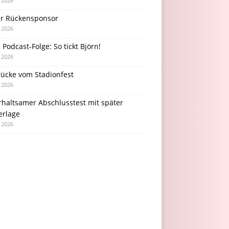
i 2026
r Rückensponsor
i 2026
Podcast-Folge: So tickt Björn!
i 2026
rücke vom Stadionfest
i 2026
rhaltsamer Abschlusstest mit später
erlage
i 2026