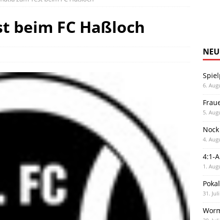
t beim FC Haßloch
NEU
Spiel
6. Aug
Frau
5. Aug
Nock
4. Aug
4:1-
1. Aug
Poka
31. Jul
Worm