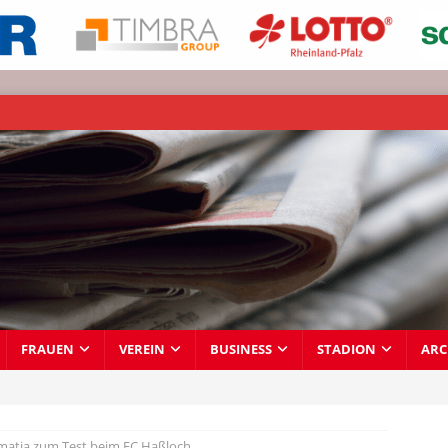
FRAUEN
VEREIN
BUSINESS
STADION
ARC
atia zum Test beim FC Haßloch