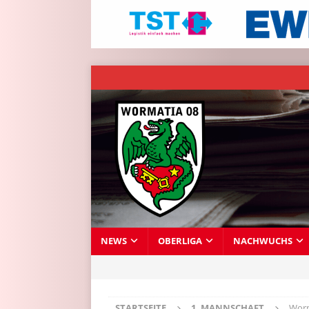
NEWS
OBERLIGA
NACHWUCHS
STARTSEITE
1. MANNSCHAFT
Worm