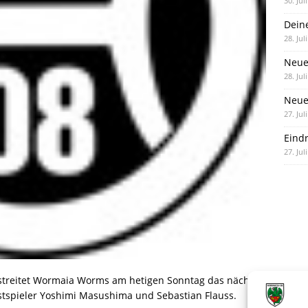
30. Jul
Dein
28. Jul
Neue
28. Jul
Neue 
27. Jul
Eind
27. Jul
estreitet Wormaia Worms am hetigen Sonntag das nächste
estspieler Yoshimi Masushima und Sebastian Flauss.