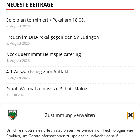
NEUESTE BEITRÄGE
Spielplan terminiert / Pokal am 18.08.
6. August 2026
Frauen im DFB-Pokal gegen den SV Eutingen
5. August 2026
Nock übernimmt Heimspielcatering
4. August 2026
4:1-Auswärtssieg zum Auftakt
1. August 2026
Pokal: Wormatia muss zu Schott Mainz
31. Juli 2026
Wormatia trauert um Jürgen Dinger
30. Juli 2026
Zustimmung verwalten
Deine Spielminute: 89+1
28. Juli 2026
Um dir ein optimales Erlebnis zu bieten, verwenden wir Technologien wie
Cookies, um Geräteinformationen zu speichern und/oder darauf