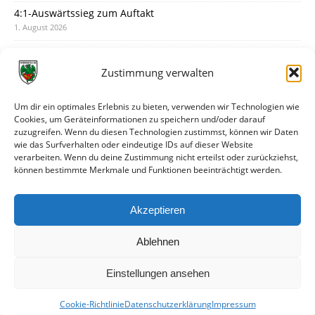
4:1-Auswärtssieg zum Auftakt
1. August 2026
Pokal: Wormatia muss zu Schott Mainz
31. Juli 2026
Zustimmung verwalten
Wormatia trauert um Jürgen Dinger
30. Juli 2026
Um dir ein optimales Erlebnis zu bieten, verwenden wir Technologien wie
Cookies, um Geräteinformationen zu speichern und/oder darauf
Deine Spielminute: 89+1
zuzugreifen. Wenn du diesen Technologien zustimmst, können wir Daten
28. Juli 2026
wie das Surfverhalten oder eindeutige IDs auf dieser Website
verarbeiten. Wenn du deine Zustimmung nicht erteilst oder zurückziehst,
Neuer Rückensponsor
können bestimmte Merkmale und Funktionen beeinträchtigt werden.
28. Juli 2026
Neue Podcast-Folge: So tickt Björn!
Akzeptieren
27. Juli 2026
Ablehnen
Einstellungen ansehen
Cookie-Richtlinie
Datenschutzerklärung
Impressum
© VfR Wormatia Worms