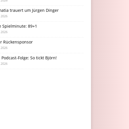
i 2026
atia trauert um Jürgen Dinger
i 2026
e Spielminute: 89+1
i 2026
r Rückensponsor
i 2026
Podcast-Folge: So tickt Björn!
i 2026