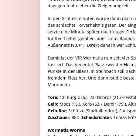
dagegen fehlte eher die Zielgenauigkeit.
In den Schlussminuten wurde dann doch no
das schlechte Torverhältnis getan. Der eing
setzte eine Minute später nach kluger Ferf
fünfter Treffer gefallen, aber Linus Radaus
Außennetz (90.+1). Direkt danach war Schlu
Damit ist der VfR Wormatia nun seit vier 
kassiert. Das bedeutet Platz zwei der Heim
Punkte in der Bilanz, in Steinbach soll näc
fremdem Platz her. Und dann ist die best
Mannheim.
Tore:
1:0 Burgio (6.), 2:0 Dobros (21./Freistoß
Gelb:
Moos (15.), Korb (63.), Demir (79.), Alti
Gelb-Rot:
Schütze (Stadtallendorf), Foulspiel
Zuschauer:
884
Schiedsrichter:
Tobias Frit
Wormatia Worms