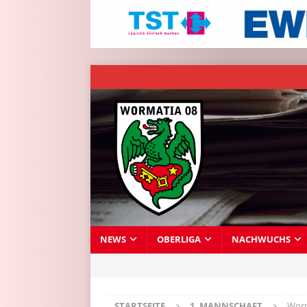
NEWS
OBERLIGA
NACHWUCHS
STARTSEITE
1. MANNSCHAFT
Worm