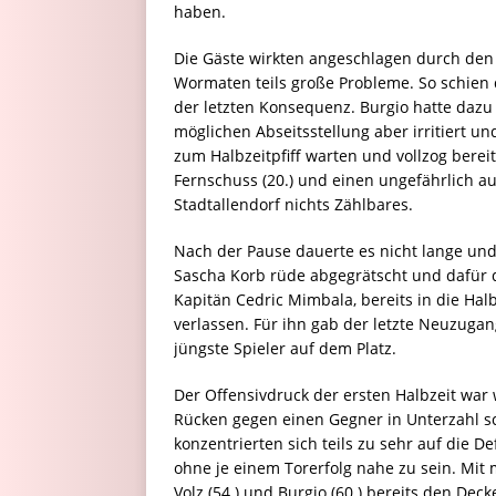
haben.
Die Gäste wirkten angeschlagen durch den
Wormaten teils große Probleme. So schien d
der letzten Konsequenz. Burgio hatte dazu
möglichen Abseitsstellung aber irritiert und
zum Halbzeitpfiff warten und vollzog berei
Fernschuss (20.) und einen ungefährlich aus
Stadtallendorf nichts Zählbares.
Nach der Pause dauerte es nicht lange und
Sascha Korb rüde abgegrätscht und dafür d
Kapitän Cedric Mimbala, bereits in die Ha
verlassen. Für ihn gab der letzte Neuzugan
jüngste Spieler auf dem Platz.
Der Offensivdruck der ersten Halbzeit war
Rücken gegen einen Gegner in Unterzahl s
konzentrierten sich teils zu sehr auf die D
ohne je einem Torerfolg nahe zu sein. Mit
Volz (54.) und Burgio (60.) bereits den Dec