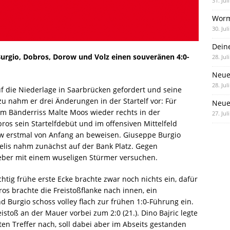
31. Jul
Worm
30. Jul
Dein
Burgio, Dobros, Dorow und Volz einen souveränen 4:0-
28. Jul
Neue
28. Jul
uf die Niederlage in Saarbrücken gefordert und seine
u nahm er drei Änderungen in der Startelf vor: Für
Neue 
m Bänderriss Malte Moos wieder rechts in der
27. Jul
obros sein Startelfdebüt und im offensiven Mittelfeld
row erstmal von Anfang an beweisen. Giuseppe Burgio
erfelis nahm zunächst auf der Bank Platz. Gegen
lieber mit einem wuseligen Stürmer versuchen.
htig frühe erste Ecke brachte zwar noch nichts ein, dafür
os brachte die Freistoßflanke nach innen, ein
 Burgio schoss volley flach zur frühen 1:0-Führung ein.
istoß an der Mauer vorbei zum 2:0 (21.). Dino Bajric legte
ten Treffer nach, soll dabei aber im Abseits gestanden