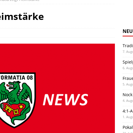
eimstärke
NEU
Trad
7. Aug
Spiel
6. Aug
Frau
5. Aug
Nock
4. Aug
4:1-
1. Aug
Poka