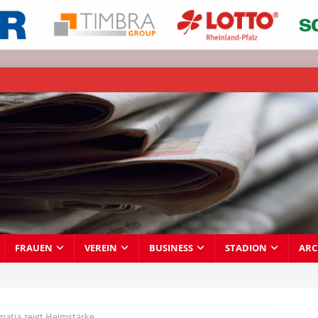
FRAUEN
VEREIN
BUSINESS
STADION
ARC
atia zeigt Heimstärke