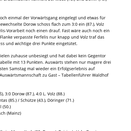
ch einmal der Vorwärtsgang eingelegt und etwas für
ewechselte Dorow schoss flach zum 3:0 ein (87.), Volz
elis-Vorarbeit noch einen drauf. Fast wäre auch noch ein
 Flanke verpasste Ferfelis nur knapp und Volz traf das
ss und wichtige drei Punkte eingetütet.
Spielen zuhause unbesiegt und hat dabei kein Gegentor
tabelle mit 13 Punkten. Auswärts stehen nur magere drei
hsten Samstag mal wieder ein Erfolgserlebnis auf
e Auswärtsmannschaft zu Gast – Tabellenführer Waldhof
), 3:0 Dorow (87.), 4:0 L. Volz (88.)
ntas (85.) / Schütze (43.), Döringer (71.)
 (50.)
sch (Mainz)