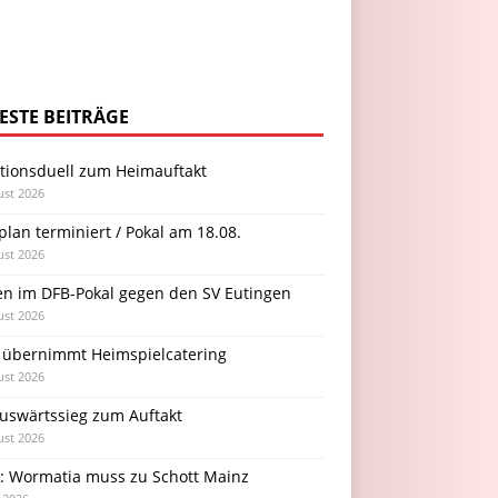
ESTE BEITRÄGE
itionsduell zum Heimauftakt
ust 2026
plan terminiert / Pokal am 18.08.
ust 2026
en im DFB-Pokal gegen den SV Eutingen
ust 2026
 übernimmt Heimspielcatering
ust 2026
Auswärtssieg zum Auftakt
ust 2026
l: Wormatia muss zu Schott Mainz