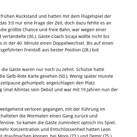
 frühen Rückstand und hatten mit dem Flügelspiel der
as 3:0 nur eine Frage der Zeit, doch dazu fehlte es an
 die größte Chance und freie Bahn, war wegen einer
 vertändelte (30.). Gäste-Coach Sicaja wollte nicht bis
ts in der 40. Minute einen Doppelwechsel. Bis auf einen
geführten Freistoß aus bester Position (28.) bot
 die Gäste waren nur noch zu zehnt. Schütze hatte
ie Gelb-Rote Karte gesehen (50.). Wenig später musste
lbzeitpause gehumpelt, angeschlagen den Platz
g Ünal Altintas sein Debüt und war mit 19 Jahren nun der
 weitgehend verloren gegangen, mit der Führung im
chalteten die Wormaten einen Gang zurück und
efensive. So kamen die Gäste zumindest optisch ins Spiel,
 mehr Konzentration und Entschlossenheit hätten Leon
kel draufmachen können, bei Moos (73.) und Demir (75.)