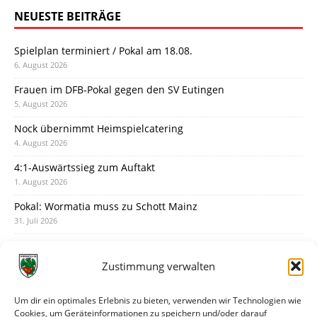
NEUESTE BEITRÄGE
Spielplan terminiert / Pokal am 18.08.
6. August 2026
Frauen im DFB-Pokal gegen den SV Eutingen
5. August 2026
Nock übernimmt Heimspielcatering
4. August 2026
4:1-Auswärtssieg zum Auftakt
1. August 2026
Pokal: Wormatia muss zu Schott Mainz
31. Juli 2026
Wormatia trauert um Jürgen Dinger
30. Juli 2026
Zustimmung verwalten
Deine Spielminute: 89+1
28. Juli 2026
Um dir ein optimales Erlebnis zu bieten, verwenden wir Technologien wie
Cookies, um Geräteinformationen zu speichern und/oder darauf