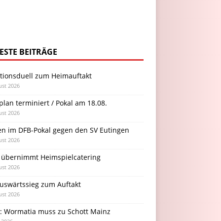
ESTE BEITRÄGE
itionsduell zum Heimauftakt
ust 2026
plan terminiert / Pokal am 18.08.
ust 2026
en im DFB-Pokal gegen den SV Eutingen
ust 2026
 übernimmt Heimspielcatering
ust 2026
Auswärtssieg zum Auftakt
ust 2026
l: Wormatia muss zu Schott Mainz