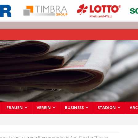
FRAUEN
VEREIN
BUSINESS
STADION
ARC
ms trennt sich von Pressesprecherin Ann-Christin Theisen