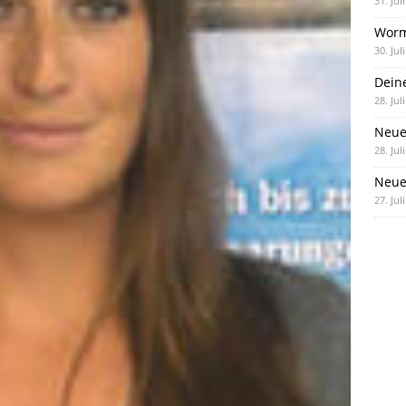
31. Jul
Worm
30. Jul
Dein
28. Jul
Neue
28. Jul
Neue 
27. Jul