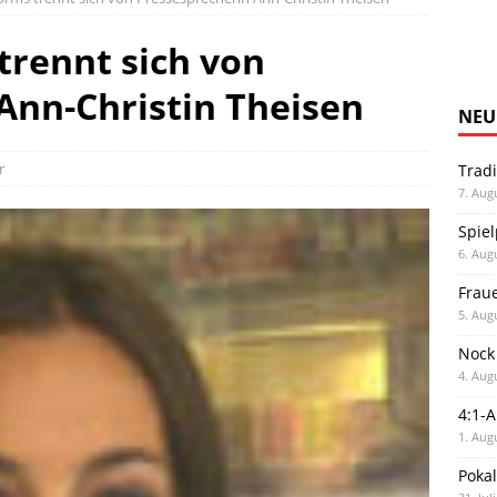
rennt sich von
Ann-Christin Theisen
NEU
r
Trad
7. Aug
Spiel
6. Aug
Frau
5. Aug
Nock
4. Aug
4:1-
1. Aug
Poka