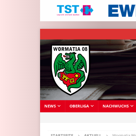
NEWS
OBERLIGA
NACHWUCHS
STARTSEITE
AKTUELL
Wormatia Wor