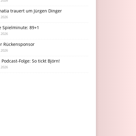
i 2026
atia trauert um Jürgen Dinger
i 2026
e Spielminute: 89+1
i 2026
r Rückensponsor
i 2026
Podcast-Folge: So tickt Björn!
i 2026