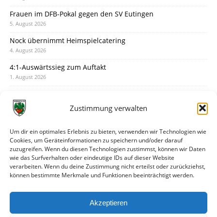
Frauen im DFB-Pokal gegen den SV Eutingen
5. August 2026
Nock übernimmt Heimspielcatering
4. August 2026
4:1-Auswärtssieg zum Auftakt
1. August 2026
Pokal: Wormatia muss zu Schott Mainz
31. Juli 2026
Zustimmung verwalten
Wormatia trauert um Jürgen Dinger
30. Juli 2026
Um dir ein optimales Erlebnis zu bieten, verwenden wir Technologien wie
Cookies, um Geräteinformationen zu speichern und/oder darauf
Deine Spielminute: 89+1
zuzugreifen. Wenn du diesen Technologien zustimmst, können wir Daten
28. Juli 2026
wie das Surfverhalten oder eindeutige IDs auf dieser Website
verarbeiten. Wenn du deine Zustimmung nicht erteilst oder zurückziehst,
Neuer Rückensponsor
können bestimmte Merkmale und Funktionen beeinträchtigt werden.
28. Juli 2026
Neue Podcast-Folge: So tickt Björn!
Akzeptieren
27. Juli 2026