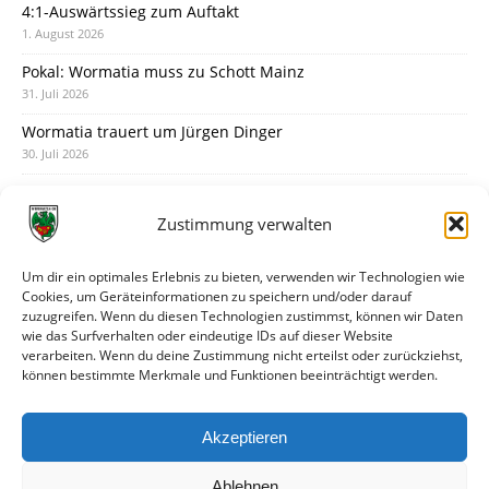
4:1-Auswärtssieg zum Auftakt
1. August 2026
Pokal: Wormatia muss zu Schott Mainz
31. Juli 2026
Wormatia trauert um Jürgen Dinger
30. Juli 2026
Deine Spielminute: 89+1
28. Juli 2026
Zustimmung verwalten
Neuer Rückensponsor
28. Juli 2026
Um dir ein optimales Erlebnis zu bieten, verwenden wir Technologien wie
Cookies, um Geräteinformationen zu speichern und/oder darauf
Neue Podcast-Folge: So tickt Björn!
zuzugreifen. Wenn du diesen Technologien zustimmst, können wir Daten
27. Juli 2026
wie das Surfverhalten oder eindeutige IDs auf dieser Website
verarbeiten. Wenn du deine Zustimmung nicht erteilst oder zurückziehst,
Eindrücke vom Stadionfest
können bestimmte Merkmale und Funktionen beeinträchtigt werden.
27. Juli 2026
Unterhaltsamer Abschlusstest mit später Niederlage
Akzeptieren
25. Juli 2026
Ablehnen