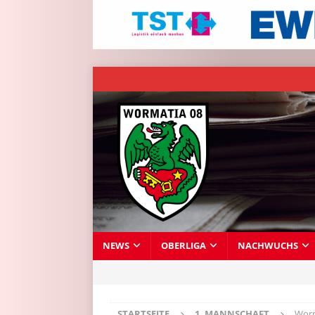
NEWS
OBERLIGA
NACHWUCHS
STARTSEITE
1. MANNSCHAFT
Worm