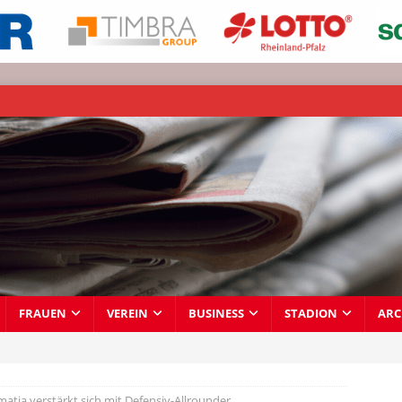
FRAUEN
VEREIN
BUSINESS
STADION
ARC
atia verstärkt sich mit Defensiv-Allrounder