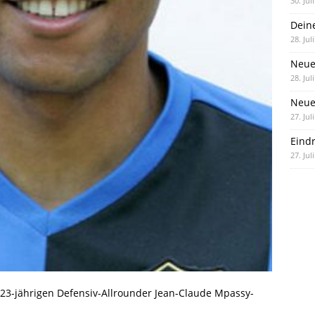
30. Jul
Dein
28. Jul
Neue
28. Jul
Neue 
27. Jul
Eind
27. Jul
23-jährigen Defensiv-Allrounder Jean-Claude Mpassy-