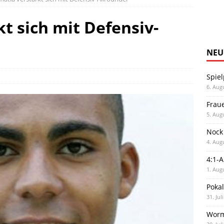
t sich mit Defensiv-
NEU
Spiel
6. Aug
Frau
5. Aug
Nock
4. Aug
4:1-
1. Aug
Poka
31. Jul
Worm