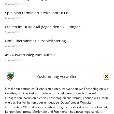
8. August 2026
Spielplan terminiert / Pokal am 18.08.
6. August 2026
Frauen im DFB-Pokal gegen den SV Eutingen
5. August 2026
Nock übernimmt Heimspielcatering
4. August 2026
4:1-Auswärtssieg zum Auftakt
1. August 2026
Pokal: Wormatia muss zu Schott Mainz
31. Juli 2026
Zustimmung verwalten
Wormatia trauert um Jürgen Dinger
30. Juli 2026
Um dir ein optimales Erlebnis zu bieten, verwenden wir Technologien wie
Cookies, um Geräteinformationen zu speichern und/oder darauf
Deine Spielminute: 89+1
zuzugreifen. Wenn du diesen Technologien zustimmst, können wir Daten
28. Juli 2026
wie das Surfverhalten oder eindeutige IDs auf dieser Website
verarbeiten. Wenn du deine Zustimmung nicht erteilst oder zurückziehst,
Neuer Rückensponsor
können bestimmte Merkmale und Funktionen beeinträchtigt werden.