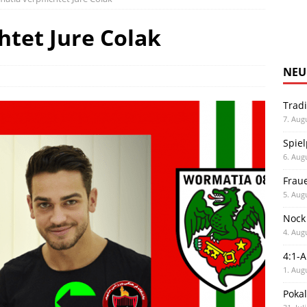
htet Jure Colak
NEU
Trad
7. Aug
Spiel
6. Aug
Frau
5. Aug
Nock
4. Aug
4:1-
1. Aug
Poka