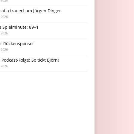
i 2026
atia trauert um Jürgen Dinger
i 2026
e Spielminute: 89+1
i 2026
r Rückensponsor
i 2026
Podcast-Folge: So tickt Björn!
i 2026