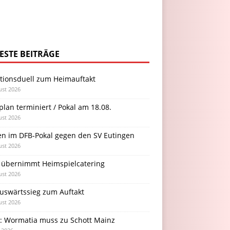
ESTE BEITRÄGE
itionsduell zum Heimauftakt
ust 2026
plan terminiert / Pokal am 18.08.
ust 2026
en im DFB-Pokal gegen den SV Eutingen
ust 2026
 übernimmt Heimspielcatering
ust 2026
Auswärtssieg zum Auftakt
ust 2026
l: Wormatia muss zu Schott Mainz