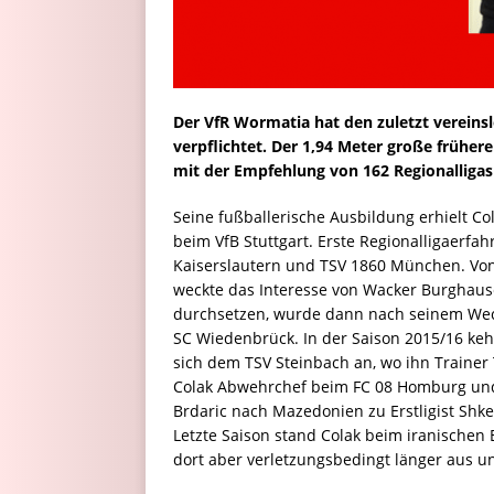
Der VfR Wormatia hat den zuletzt vereinsl
verpflichtet. Der 1,94 Meter große früher
mit der Empfehlung von 162 Regionalliga
Seine fußballerische Ausbildung erhielt Co
beim VfB Stuttgart. Erste Regionalligaerf
Kaiserslautern und TSV 1860 München. Von
weckte das Interesse von Wacker Burghausen
durchsetzen, wurde dann nach seinem Wech
SC Wiedenbrück. In der Saison 2015/16 kehr
sich dem TSV Steinbach an, wo ihn Traine
Colak Abwehrchef beim FC 08 Homburg und 
Brdaric nach Mazedonien zu Erstligist Shke
Letzte Saison stand Colak beim iranischen E
dort aber verletzungsbedingt länger aus u