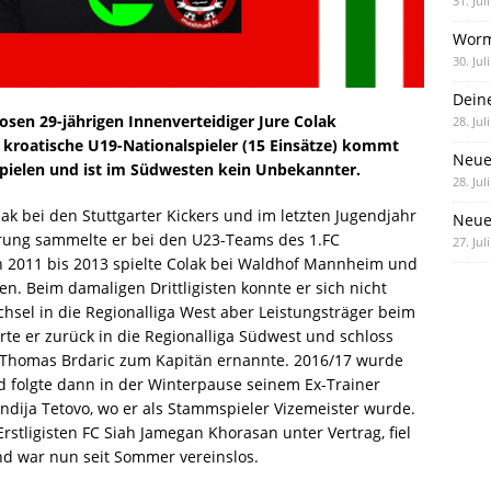
31. Jul
Worm
30. Jul
Dein
osen 29-jährigen Innenverteidiger Jure Colak
28. Jul
e kroatische U19-Nationalspieler (15 Einsätze) kommt
Neue
spielen und ist im Südwesten kein Unbekannter.
28. Jul
lak bei den Stuttgarter Kickers und im letzten Jugendjahr
Neue 
ahrung sammelte er bei den U23-Teams des 1.FC
27. Jul
 2011 bis 2013 spielte Colak bei Waldhof Mannheim und
. Beim damaligen Drittligisten konnte er sich nicht
sel in die Regionalliga West aber Leistungsträger beim
te er zurück in die Regionalliga Südwest und schloss
r Thomas Brdaric zum Kapitän ernannte. 2016/17 wurde
folgte dann in der Winterpause seinem Ex-Trainer
ndija Tetovo, wo er als Stammspieler Vizemeister wurde.
rstligisten FC Siah Jamegan Khorasan unter Vertrag, fiel
nd war nun seit Sommer vereinslos.