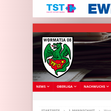
NEWS
OBERLIGA
NACHWUCHS
STARTSEITE
1. MANNSCHAFT
Worm