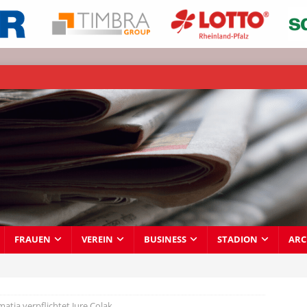
FRAUEN
VEREIN
BUSINESS
STADION
ARC
atia verpflichtet Jure Colak