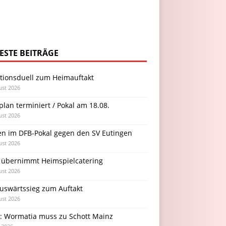
ESTE BEITRÄGE
itionsduell zum Heimauftakt
ust 2026
plan terminiert / Pokal am 18.08.
ust 2026
en im DFB-Pokal gegen den SV Eutingen
ust 2026
 übernimmt Heimspielcatering
ust 2026
Auswärtssieg zum Auftakt
ust 2026
l: Wormatia muss zu Schott Mainz