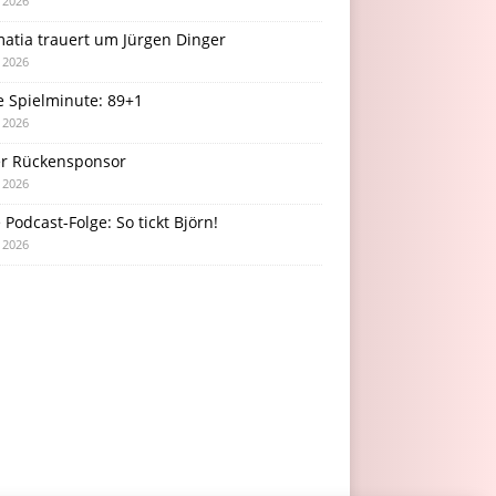
i 2026
atia trauert um Jürgen Dinger
i 2026
e Spielminute: 89+1
i 2026
r Rückensponsor
i 2026
Podcast-Folge: So tickt Björn!
i 2026