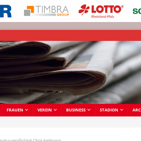
FRAUEN
VEREIN
BUSINESS
STADION
ARC
atia verpflichtet Chris Keilmann