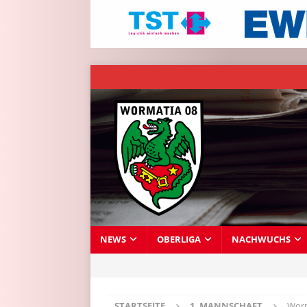
NEWS
OBERLIGA
NACHWUCHS
STARTSEITE
1. MANNSCHAFT
Worm