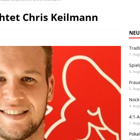
htet Chris Keilmann
NEU
Trad
7. Aug
Spiel
6. Aug
Frau
5. Aug
Nock
4. Aug
4:1-
1. Aug
Poka