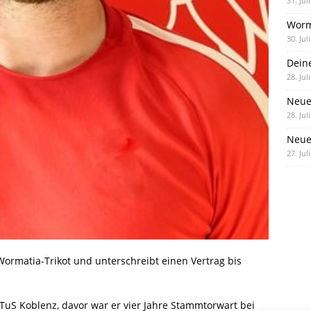
31. Jul
Worm
30. Jul
Dein
28. Jul
Neue
28. Jul
Neue 
27. Jul
Wormatia-Trikot und unterschreibt einen Vertrag bis
r TuS Koblenz, davor war er vier Jahre Stammtorwart bei