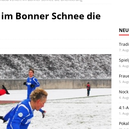
 im Bonner Schnee die
NEU
Trad
7. Aug
Spiel
6. Aug
Frau
5. Aug
Nock
4. Aug
4:1-
1. Aug
Poka