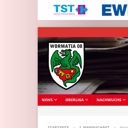
NEWS
OBERLIGA
NACHWUCHS
STARTSEITE
1. MANNSCHAFT
Worm