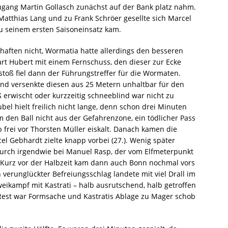
gang Martin Gollasch zunächst auf der Bank platz nahm.
tthias Lang und zu Frank Schröer gesellte sich Marcel
zu seinem ersten Saisoneinsatz kam.
haften nicht, Wormatia hatte allerdings den besseren
art Hubert mit einem Fernschuss, den dieser zur Ecke
stoß fiel dann der Führungstreffer für die Wormaten.
und versenkte diesen aus 25 Metern unhaltbar für den
 erwischt oder kurzzeitig schneeblind war nicht zu
ubel hielt freilich nicht lange, denn schon drei Minuten
m den Ball nicht aus der Gefahrenzone, ein tödlicher Pass
 frei vor Thorsten Müller eiskalt. Danach kamen die
 Gebhardt zielte knapp vorbei (27.). Wenig später
durch irgendwie bei Manuel Rasp, der vom Elfmeterpunkt
. Kurz vor der Halbzeit kam dann auch Bonn nochmal vors
verunglückter Befreiungsschlag landete mit viel Drall im
eikampf mit Kastrati – halb ausrutschend, halb getroffen
 Rest war Formsache und Kastratis Ablage zu Mager schob