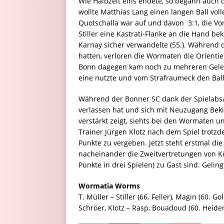
Wie Halbzeit eins endete, so begann auch d
wollte Matthias Lang einen langen Ball vol
Quotschalla war auf und davon  3:1, die Vo
Stiller eine Kastrati-Flanke an die Hand be
Karnay sicher verwandelte (55.). Während 
hatten, verloren die Wormaten die Orienti
Bonn dagegen kam noch zu mehreren Gelege
eine nutzte und vom Strafraumeck den Ball 
Während der Bonner SC dank der Spielabs
verlassen hat und sich mit Neuzugang Bekim 
verstärkt zeigt, siehts bei den Wormaten 
Trainer Jürgen Klotz nach dem Spiel trotzd
Punkte zu vergeben. Jetzt steht erstmal d
nacheinander die Zweitvertretungen von Köl
Punkte in drei Spielen) zu Gast sind. Gelin
Wormatia Worms
T. Müller – Stiller (66. Feller), Magin (60.
Schröer, Klotz – Rasp, Bouadoud (60. Heid