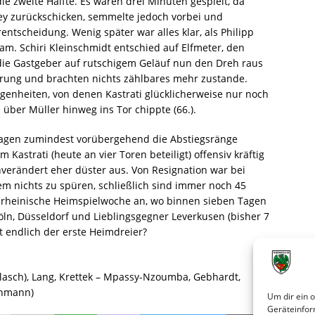
ie zweite Hälfte. Es waren drei Minuten gespielt, da
ley zurückschicken, semmelte jedoch vorbei und
rentscheidung. Wenig später war alles klar, als Philipp
kam. Schiri Kleinschmidt entschied auf Elfmeter, den
die Gastgeber auf rutschigem Geläuf nun den Dreh raus
erung und brachten nichts zählbares mehr zustande.
nheiten, von denen Kastrati glücklicherweise nur noch
über Müller hinweg ins Tor chippte (66.).
agen zumindest vorübergehend die Abstiegsränge
Kastrati (heute an vier Toren beteiligt) offensiv kräftig
unverändert eher düster aus. Von Resignation war bei
em nichts zu spüren, schließlich sind immer noch 45
ie rheinische Heimspielwoche an, wo binnen sieben Tagen
n, Düsseldorf und Lieblingsgegner Leverkusen (bisher 7
gt endlich der erste Heimdreier?
 Gollasch), Lang, Krettek – Mpassy-Nzoumba, Gebhardt,
enmann)
Um dir ein 
Geräteinfor