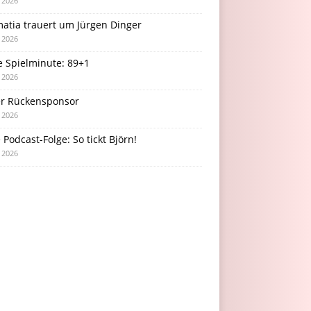
i 2026
atia trauert um Jürgen Dinger
i 2026
e Spielminute: 89+1
i 2026
r Rückensponsor
i 2026
Podcast-Folge: So tickt Björn!
i 2026