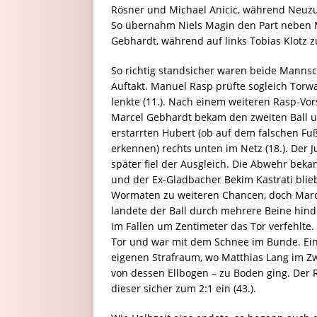
Rösner und Michael Anicic, während Neuzu
So übernahm Niels Magin den Part neben Ma
Gebhardt, während auf links Tobias Klotz 
So richtig standsicher waren beide Mannsc
Auftakt. Manuel Rasp prüfte sogleich Torw
lenkte (11.). Nach einem weiteren Rasp-Vor
Marcel Gebhardt bekam den zweiten Ball 
erstarrten Hubert (ob auf dem falschen Fuß
erkennen) rechts unten im Netz (18.). Der J
später fiel der Ausgleich. Die Abwehr beka
und der Ex-Gladbacher Bekim Kastrati blieb
Wormaten zu weiteren Chancen, doch Marcel
landete der Ball durch mehrere Beine hin
im Fallen um Zentimeter das Tor verfehlte
Tor und war mit dem Schnee im Bunde. Ein 
eigenen Strafraum, wo Matthias Lang im Zw
von dessen Ellbogen – zu Boden ging. Der
dieser sicher zum 2:1 ein (43.).