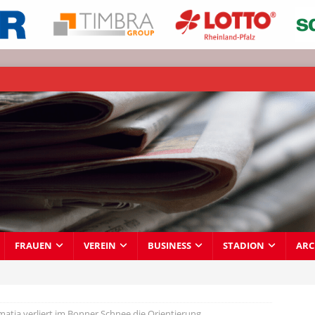
FRAUEN
VEREIN
BUSINESS
STADION
ARC
atia verliert im Bonner Schnee die Orientierung