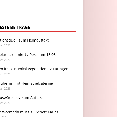
ESTE BEITRÄGE
itionsduell zum Heimauftakt
ust 2026
plan terminiert / Pokal am 18.08.
ust 2026
en im DFB-Pokal gegen den SV Eutingen
ust 2026
 übernimmt Heimspielcatering
ust 2026
Auswärtssieg zum Auftakt
ust 2026
l: Wormatia muss zu Schott Mainz