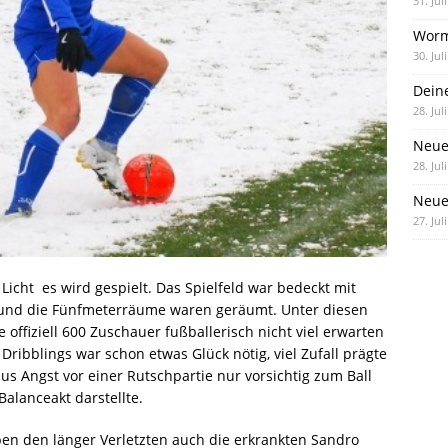
31. Jul
Worm
30. Jul
Dein
28. Jul
Neue
28. Jul
Neue 
27. Jul
icht  es wird gespielt. Das Spielfeld war bedeckt mit
n und die Fünfmeterräume waren geräumt. Unter diesen
e offiziell 600 Zuschauer fußballerisch nicht viel erwarten
ei Dribblings war schon etwas Glück nötig, viel Zufall prägte
s Angst vor einer Rutschpartie nur vorsichtig zum Ball 
Balanceakt darstellte.
ben den länger Verletzten auch die erkrankten Sandro