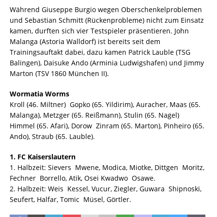
Während Giuseppe Burgio wegen Oberschenkelproblemen
und Sebastian Schmitt (Rückenprobleme) nicht zum Einsatz
kamen, durften sich vier Testspieler präsentieren. John
Malanga (Astoria Walldorf) ist bereits seit dem
Trainingsauftakt dabei, dazu kamen Patrick Lauble (TSG
Balingen), Daisuke Ando (Arminia Ludwigshafen) und Jimmy
Marton (TSV 1860 München II).
Wormatia Worms
Kroll (46. Miltner)  Gopko (65. Yildirim), Auracher, Maas (65.
Malanga), Metzger (65. Reißmann), Stulin (65. Nagel) 
Himmel (65. Afari), Dorow  Zinram (65. Marton), Pinheiro (65.
Ando), Straub (65. Lauble).
1. FC Kaiserslautern
1. Halbzeit: Sievers  Mwene, Modica, Miotke, Dittgen  Moritz,
Fechner  Borrello, Atik, Osei Kwadwo  Osawe.
2. Halbzeit: Weis  Kessel, Vucur, Ziegler, Guwara  Shipnoski,
Seufert, Halfar, Tomic  Müsel, Görtler.