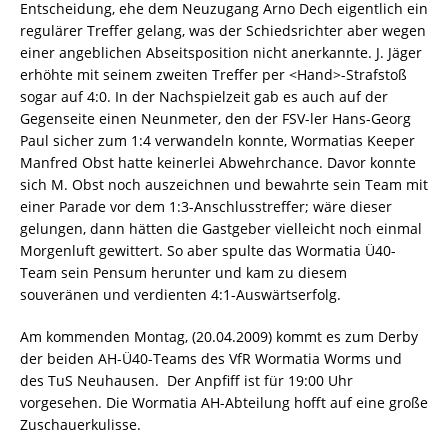
Entscheidung, ehe dem Neuzugang Arno Dech eigentlich ein
regulärer Treffer gelang, was der Schiedsrichter aber wegen
einer angeblichen Abseitsposition nicht anerkannte. J. Jäger
erhöhte mit seinem zweiten Treffer per <Hand>-Strafstoß
sogar auf 4:0. In der Nachspielzeit gab es auch auf der
Gegenseite einen Neunmeter, den der FSV-ler Hans-Georg
Paul sicher zum 1:4 verwandeln konnte, Wormatias Keeper
Manfred Obst hatte keinerlei Abwehrchance. Davor konnte
sich M. Obst noch auszeichnen und bewahrte sein Team mit
einer Parade vor dem 1:3-Anschlusstreffer; wäre dieser
gelungen, dann hätten die Gastgeber vielleicht noch einmal
Morgenluft gewittert. So aber spulte das Wormatia Ü40-
Team sein Pensum herunter und kam zu diesem
souveränen und verdienten 4:1-Auswärtserfolg.
Am kommenden Montag, (20.04.2009) kommt es zum Derby
der beiden AH-Ü40-Teams des VfR Wormatia Worms und
des TuS Neuhausen. Der Anpfiff ist für 19:00 Uhr
vorgesehen. Die Wormatia AH-Abteilung hofft auf eine große
Zuschauerkulisse.