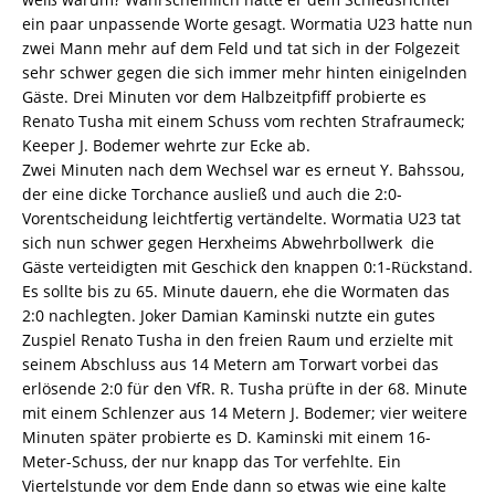
ein paar unpassende Worte gesagt. Wormatia U23 hatte nun
zwei Mann mehr auf dem Feld und tat sich in der Folgezeit
sehr schwer gegen die sich immer mehr hinten einigelnden
Gäste. Drei Minuten vor dem Halbzeitpfiff probierte es
Renato Tusha mit einem Schuss vom rechten Strafraumeck;
Keeper J. Bodemer wehrte zur Ecke ab.
Zwei Minuten nach dem Wechsel war es erneut Y. Bahssou,
der eine dicke Torchance ausließ und auch die 2:0-
Vorentscheidung leichtfertig vertändelte. Wormatia U23 tat
sich nun schwer gegen Herxheims Abwehrbollwerk  die
Gäste verteidigten mit Geschick den knappen 0:1-Rückstand.
Es sollte bis zu 65. Minute dauern, ehe die Wormaten das
2:0 nachlegten. Joker Damian Kaminski nutzte ein gutes
Zuspiel Renato Tusha in den freien Raum und erzielte mit
seinem Abschluss aus 14 Metern am Torwart vorbei das
erlösende 2:0 für den VfR. R. Tusha prüfte in der 68. Minute
mit einem Schlenzer aus 14 Metern J. Bodemer; vier weitere
Minuten später probierte es D. Kaminski mit einem 16-
Meter-Schuss, der nur knapp das Tor verfehlte. Ein
Viertelstunde vor dem Ende dann so etwas wie eine kalte