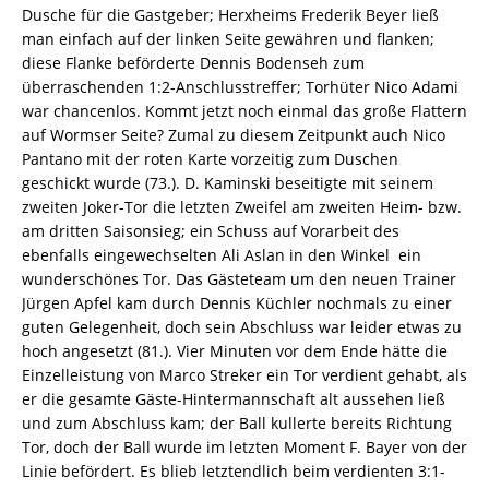
Dusche für die Gastgeber; Herxheims Frederik Beyer ließ
man einfach auf der linken Seite gewähren und flanken;
diese Flanke beförderte Dennis Bodenseh zum
überraschenden 1:2-Anschlusstreffer; Torhüter Nico Adami
war chancenlos. Kommt jetzt noch einmal das große Flattern
auf Wormser Seite? Zumal zu diesem Zeitpunkt auch Nico
Pantano mit der roten Karte vorzeitig zum Duschen
geschickt wurde (73.). D. Kaminski beseitigte mit seinem
zweiten Joker-Tor die letzten Zweifel am zweiten Heim- bzw.
am dritten Saisonsieg; ein Schuss auf Vorarbeit des
ebenfalls eingewechselten Ali Aslan in den Winkel  ein
wunderschönes Tor. Das Gästeteam um den neuen Trainer
Jürgen Apfel kam durch Dennis Küchler nochmals zu einer
guten Gelegenheit, doch sein Abschluss war leider etwas zu
hoch angesetzt (81.). Vier Minuten vor dem Ende hätte die
Einzelleistung von Marco Streker ein Tor verdient gehabt, als
er die gesamte Gäste-Hintermannschaft alt aussehen ließ
und zum Abschluss kam; der Ball kullerte bereits Richtung
Tor, doch der Ball wurde im letzten Moment F. Bayer von der
Linie befördert. Es blieb letztendlich beim verdienten 3:1-