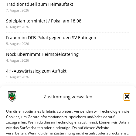
Traditionsduell zum Heimauftakt
7. August 2026
Spielplan terminiert / Pokal am 18.08.
6. August 2026
Frauen im DFB-Pokal gegen den SV Eutingen
5. August 2026
Nock übernimmt Heimspielcatering
4. August 2026
4:1-Auswärtssieg zum Auftakt
1. August 2026
Pokal: Wormatia muss zu Schott Mainz
31. Juli 2026
Zustimmung verwalten
Wormatia trauert um Jürgen Dinger
30. Juli 2026
Um dir ein optimales Erlebnis zu bieten, verwenden wir Technologien wie
Cookies, um Geräteinformationen zu speichern und/oder darauf
Deine Spielminute: 89+1
zuzugreifen. Wenn du diesen Technologien zustimmst, können wir Daten
28. Juli 2026
wie das Surfverhalten oder eindeutige IDs auf dieser Website
verarbeiten. Wenn du deine Zustimmung nicht erteilst oder zurückziehst,