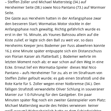
– Steffen Zoller und Michael Mattersteig (34.) auf
Herxheimer Seite (38.) sowie Nico Pantano (73.) auf Wormser
Seite.
Die Gäste aus Herxheim hatten in der Anfangsphase zwar
den besseren Start; Wormatias Motor stockte in der
Anfangsphase noch gewaltig. Richtig gefährlich wurde es
erst in der 16. Minute, als Younes Bahssou allein auf die
Kiste zulief, er legte sich den Ball zu weit vor, so dass
Herxheims Keeper Jens Bodemer per Fuss abwehren konnte
16.); eine Minute später entpuppte sich ein Distanzschuss
von Florian Kaiser als Flatterball; J. Bodemer wehrte im
letzten Moment noch ab; er war schon auf den Weg in eine
Ecke. Erneut lief ein Wormatia-Spieler  dieses Mal Nico
Pantano – aufs Herxheimer Tor zu, als er im Strafraum von
Steffen Zoller gefoult wurde; es gab einen Strafstoß und die
Rote Karte für S. Zoller wegen einer Notbremse (34.). Den
fälligen Strafstoß verwandelte Oliver Schlung in souveräner
Manier zur 1:0-Führung für den Gastgeber. Ein paar
Minuten später flog noch ein zweiter Gästespieler vom Platz;
Michael Mattersteig wurde des Feldes verwiesen  keiner
weiß warum? Wahrscheinlich hatte er dem Schiedsrichter