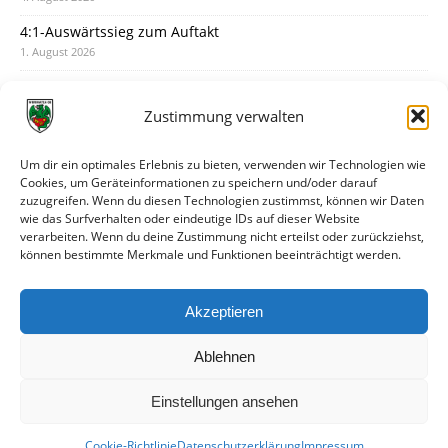
4:1-Auswärtssieg zum Auftakt
1. August 2026
Pokal: Wormatia muss zu Schott Mainz
31. Juli 2026
Zustimmung verwalten
Wormatia trauert um Jürgen Dinger
30. Juli 2026
Um dir ein optimales Erlebnis zu bieten, verwenden wir Technologien wie
Cookies, um Geräteinformationen zu speichern und/oder darauf
Deine Spielminute: 89+1
zuzugreifen. Wenn du diesen Technologien zustimmst, können wir Daten
28. Juli 2026
wie das Surfverhalten oder eindeutige IDs auf dieser Website
verarbeiten. Wenn du deine Zustimmung nicht erteilst oder zurückziehst,
Neuer Rückensponsor
können bestimmte Merkmale und Funktionen beeinträchtigt werden.
28. Juli 2026
Neue Podcast-Folge: So tickt Björn!
Akzeptieren
27. Juli 2026
Ablehnen
Einstellungen ansehen
Cookie-Richtlinie
Datenschutzerklärung
Impressum