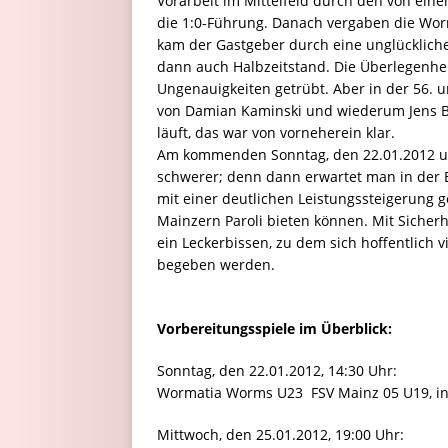
Vorarbeit im Mittelfeld durch den von ei
die 1:0-Führung. Danach vergaben die Worm
kam der Gastgeber durch eine unglücklich
dann auch Halbzeitstand. Die Überlegenhei
Ungenauigkeiten getrübt. Aber in der 56. 
von Damian Kaminski und wiederum Jens Bl
läuft, das war von vorneherein klar.
Am kommenden Sonntag, den 22.01.2012 um
schwerer; denn dann erwartet man in der 
mit einer deutlichen Leistungssteigerung
Mainzern Paroli bieten können. Mit Sicherh
ein Leckerbissen, zu dem sich hoffentlich v
begeben werden.
Vorbereitungsspiele im Überblick:
Sonntag, den 22.01.2012, 14:30 Uhr:
Wormatia Worms U23  FSV Mainz 05 U19, 
Mittwoch, den 25.01.2012, 19:00 Uhr: