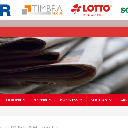
FRAUEN
VEREIN
BUSINESS
STADION
ARC
atia U23: Erstes Spiel – erster Sieg