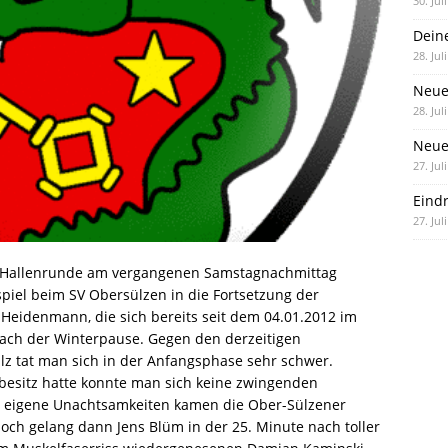
30. Jul
Dein
28. Jul
Neue
28. Jul
Neue 
27. Jul
Eind
27. Jul
n Hallenrunde am vergangenen Samstagnachmittag
spiel beim SV Obersülzen in die Fortsetzung der
Heidenmann, die sich bereits seit dem 04.01.2012 im
 nach der Winterpause. Gegen den derzeitigen
alz tat man sich in der Anfangsphase sehr schwer.
besitz hatte konnte man sich keine zwingenden
h eigene Unachtsamkeiten kamen die Ober-Sülzener
och gelang dann Jens Blüm in der 25. Minute nach toller