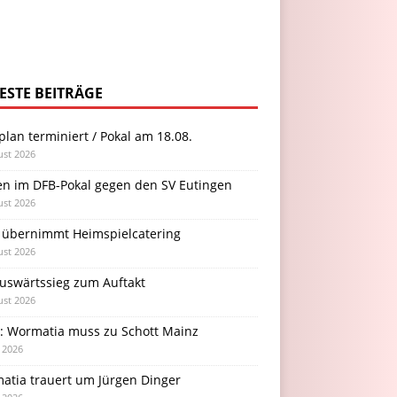
ESTE BEITRÄGE
plan terminiert / Pokal am 18.08.
ust 2026
en im DFB-Pokal gegen den SV Eutingen
ust 2026
 übernimmt Heimspielcatering
ust 2026
Auswärtssieg zum Auftakt
ust 2026
l: Wormatia muss zu Schott Mainz
i 2026
atia trauert um Jürgen Dinger