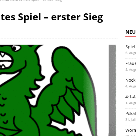
es Spiel – erster Sieg
NEU
Spiel
6. Aug
Frau
5. Aug
Nock
4. Aug
4:1-
1. Aug
Poka
31. Jul
Worm