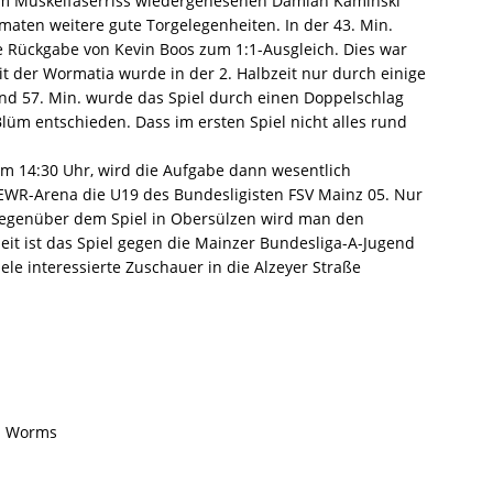
nem Muskelfaserriss wiedergenesenen Damian Kaminski
aten weitere gute Torgelegenheiten. In der 43. Min.
e Rückgabe von Kevin Boos zum 1:1-Ausgleich. Dies war
t der Wormatia wurde in der 2. Halbzeit nur durch einige
und 57. Min. wurde das Spiel durch einen Doppelschlag
üm entschieden. Dass im ersten Spiel nicht alles rund
 14:30 Uhr, wird die Aufgabe dann wesentlich
EWR-Arena die U19 des Bundesligisten FSV Mainz 05. Nur
 gegenüber dem Spiel in Obersülzen wird man den
eit ist das Spiel gegen die Mainzer Bundesliga-A-Jugend
iele interessierte Zuschauer in die Alzeyer Straße
in Worms