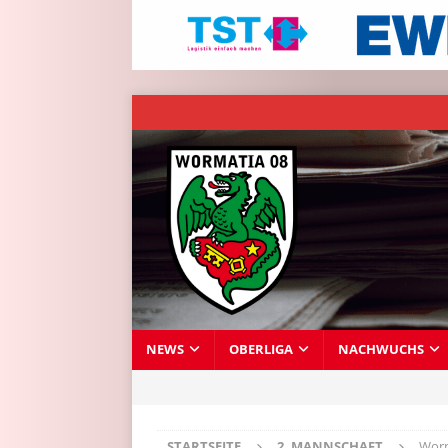
NEWS
OBERLIGA
NACHWUCHS
STARTSEITE
2. MANNSCHAFT
Worm