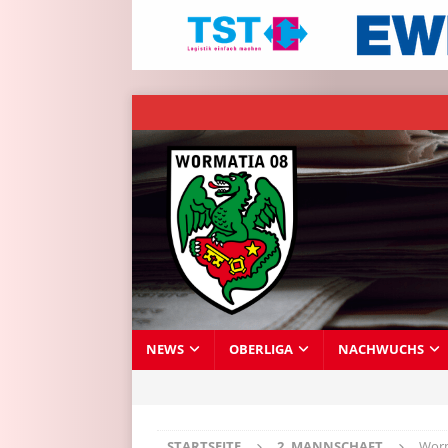
NEWS
OBERLIGA
NACHWUCHS
STARTSEITE
2. MANNSCHAFT
Worm