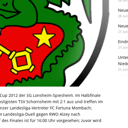
28. Jul
Neue
28. Jul
Neue 
27. Jul
Eind
27. Jul
Unte
Nied
25. Jul
-Cup 2012 der SG Lonsheim-Spiesheim. Im Halbfinale
sligisten TSV Schornsheim mit 2:1 aus und treffen im
inzer Landesliga-Vertreter FC Fortuna Mombach;
em Landesliga-Duell gegen RWO Alzey nach
 des Finales ist für 16:00 Uhr vorgesehen; zuvor wird