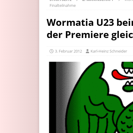
Finalteilnahme
Wormatia U23 bei
der Premiere glei
3. Februar 2012
Karl-Heinz Schneider