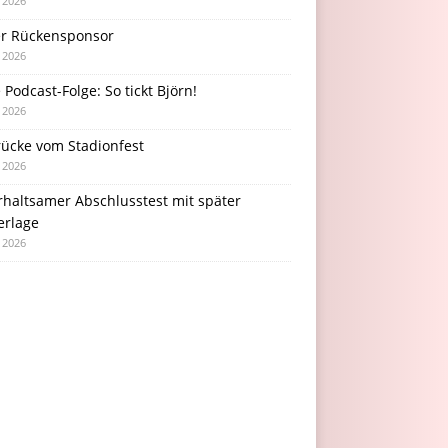
i 2026
r Rückensponsor
i 2026
Podcast-Folge: So tickt Björn!
i 2026
rücke vom Stadionfest
i 2026
rhaltsamer Abschlusstest mit später
erlage
i 2026