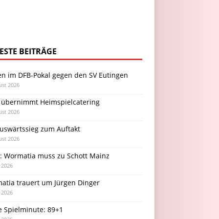
ESTE BEITRÄGE
en im DFB-Pokal gegen den SV Eutingen
ust 2026
 übernimmt Heimspielcatering
ust 2026
Auswärtssieg zum Auftakt
ust 2026
l: Wormatia muss zu Schott Mainz
i 2026
atia trauert um Jürgen Dinger
i 2026
e Spielminute: 89+1