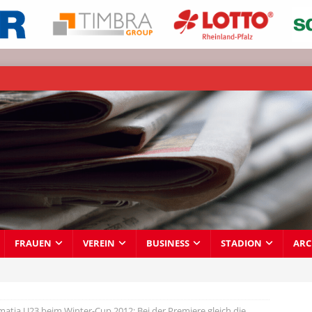
FRAUEN
VEREIN
BUSINESS
STADION
ARC
atia U23 beim Winter-Cup 2012: Bei der Premiere gleich die