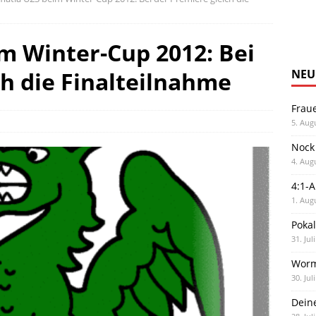
m Winter-Cup 2012: Bei
ch die Finalteilnahme
NEU
Frau
5. Aug
Nock
4. Aug
4:1-
1. Aug
Poka
31. Jul
Worm
30. Jul
Dein