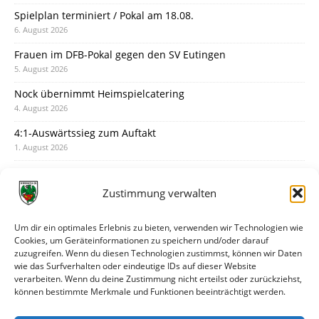
Spielplan terminiert / Pokal am 18.08.
6. August 2026
Frauen im DFB-Pokal gegen den SV Eutingen
5. August 2026
Nock übernimmt Heimspielcatering
4. August 2026
4:1-Auswärtssieg zum Auftakt
1. August 2026
Pokal: Wormatia muss zu Schott Mainz
31. Juli 2026
Zustimmung verwalten
Wormatia trauert um Jürgen Dinger
30. Juli 2026
Um dir ein optimales Erlebnis zu bieten, verwenden wir Technologien wie
Cookies, um Geräteinformationen zu speichern und/oder darauf
Deine Spielminute: 89+1
zuzugreifen. Wenn du diesen Technologien zustimmst, können wir Daten
28. Juli 2026
wie das Surfverhalten oder eindeutige IDs auf dieser Website
verarbeiten. Wenn du deine Zustimmung nicht erteilst oder zurückziehst,
Neuer Rückensponsor
können bestimmte Merkmale und Funktionen beeinträchtigt werden.
28. Juli 2026