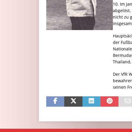
10. Im Ja
abgelöst,
nicht zu 
insgesamt
Hauptsäch
der Fußba
Nationale
Bermudas,
Thailand,
Der VfR 
bewahren.
seinen F