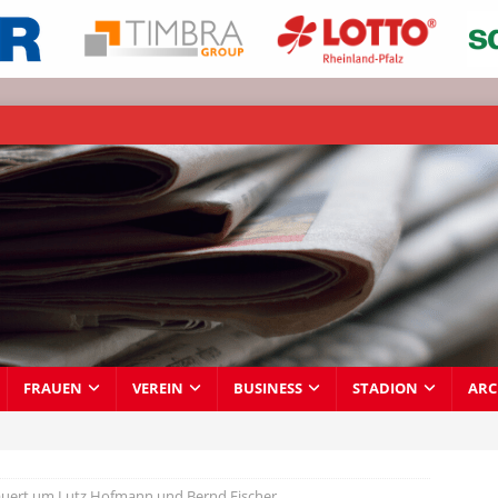
FRAUEN
VEREIN
BUSINESS
STADION
ARC
auert um Lutz Hofmann und Bernd Fischer