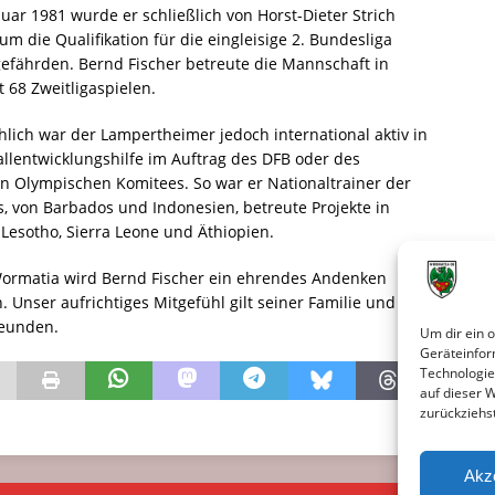
nuar 1981 wurde er schließlich von Horst-Dieter Strich
 um die Qualifikation für die eingleisige 2. Bundesliga
gefährden. Bernd Fischer betreute die Mannschaft in
 68 Zweitligaspielen.
lich war der Lampertheimer jedoch international aktiv in
llentwicklungshilfe im Auftrag des DFB oder des
n Olympischen Komitees. So war er Nationaltrainer der
 von Barbados und Indonesien, betreute Projekte in
 Lesotho, Sierra Leone und Äthiopien.
Wormatia wird Bernd Fischer ein ehrendes Andenken
 Unser aufrichtiges Mitgefühl gilt seiner Familie und
reunden.
Um dir ein 
Geräteinfor
Technologie
auf dieser 
zurückziehs
Akz