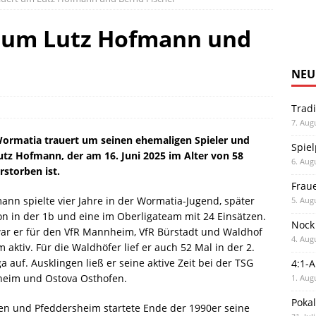
 um Lutz Hofmann und
NEU
Trad
7. Aug
Wormatia trauert um seinen ehemaligen Spieler und
Spiel
utz Hofmann, der am 16. Juni 2025 im Alter von 58
6. Aug
rstorben ist.
Frau
ann spielte vier Jahre in der Wormatia-Jugend, später
5. Aug
on in der 1b und eine im Oberligateam mit 24 Einsätzen.
Nock
ar er für den VfR Mannheim, VfR Bürstadt und Waldhof
4. Aug
aktiv. Für die Waldhöfer lief er auch 52 Mal in der 2.
a auf. Ausklingen ließ er seine aktive Zeit bei der TSG
4:1-
heim und Ostova Osthofen.
1. Aug
Poka
en und Pfeddersheim startete Ende der 1990er seine