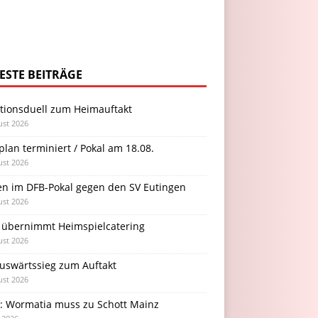
ESTE BEITRÄGE
itionsduell zum Heimauftakt
ust 2026
plan terminiert / Pokal am 18.08.
ust 2026
en im DFB-Pokal gegen den SV Eutingen
ust 2026
 übernimmt Heimspielcatering
ust 2026
Auswärtssieg zum Auftakt
ust 2026
l: Wormatia muss zu Schott Mainz