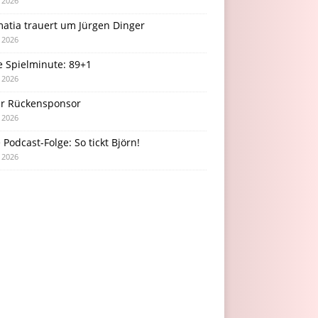
i 2026
atia trauert um Jürgen Dinger
i 2026
e Spielminute: 89+1
i 2026
r Rückensponsor
i 2026
Podcast-Folge: So tickt Björn!
i 2026