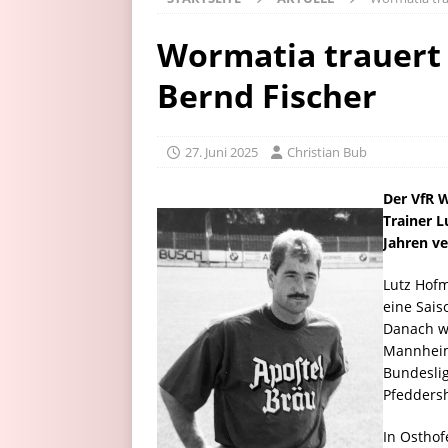
Wormatia trauert
Bernd Fischer
27. Juni 2025
Christian Bub
Der VfR 
Trainer L
Jahren ve
Lutz Hofm
eine Sais
Danach w
Mannheim 
Bundeslig
Pfedders
In Osthof