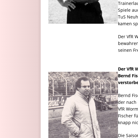
Trainerla
Spiele a
TuS Neuh
kamen sp
Der VfR 
bewahren.
seinen F
Der VfR 
Bernd Fis
verstorbe
Bernd Fis
der nach
VfR Worma
Fischer f
knapp nic
Die Saiso