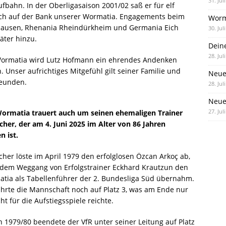
31. Jul
ufbahn. In der Oberligasaison 2001/02 saß er für elf
uch auf der Bank unserer Wormatia. Engagements beim
Worm
ausen, Rhenania Rheindürkheim und Germania Eich
30. Jul
äter hinzu.
Dein
28. Jul
Wormatia wird Lutz Hofmann ein ehrendes Andenken
 Unser aufrichtiges Mitgefühl gilt seiner Familie und
Neue
reunden.
28. Jul
Neue 
27. Jul
Wormatia trauert auch um seinen ehemaligen Trainer
cher, der am 4. Juni 2025 im Alter von 86 Jahren
n ist.
cher löste im April 1979 den erfolglosen Özcan Arkoç ab,
 dem Weggang von Erfolgstrainer Eckhard Krautzun den
tia als Tabellenführer der 2. Bundesliga Süd übernahm.
ührte die Mannschaft noch auf Platz 3, was am Ende nur
ht für die Aufstiegsspiele reichte.
n 1979/80 beendete der VfR unter seiner Leitung auf Platz