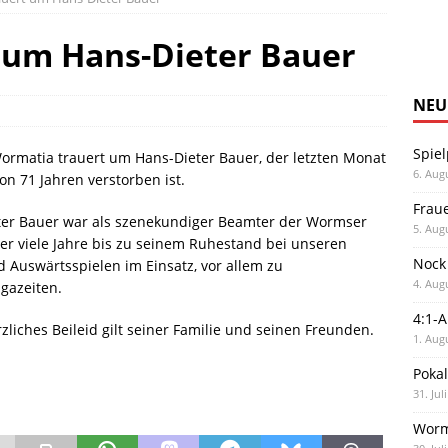
 um Hans-Dieter Bauer
NEU
Spiel
ormatia trauert um Hans-Dieter Bauer, der letzten Monat
6. Aug
von 71 Jahren verstorben ist.
Frau
ter Bauer war als szenekundiger Beamter der Wormser
5. Aug
ber viele Jahre bis zu seinem Ruhestand bei unseren
Nock
 Auswärtsspielen im Einsatz, vor allem zu
4. Aug
igazeiten.
4:1-
zliches Beileid gilt seiner Familie und seinen Freunden.
1. Aug
Poka
31. Jul
Worm