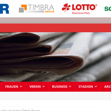
FRAUEN
VEREIN
BUSINESS
STADION
ARC
uert um Hans-Dieter Bauer