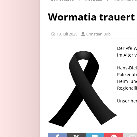
Wormatia trauert
13. Juli 2025
Christian Bub
Der VfR W
im Alter 
Hans-Die
Polizei ü
Heim- und
Regionall
Unser her