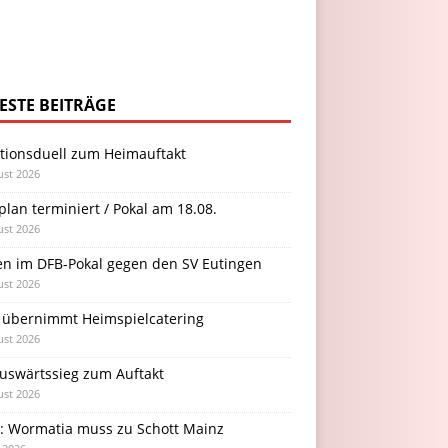
ESTE BEITRÄGE
itionsduell zum Heimauftakt
ust 2026
plan terminiert / Pokal am 18.08.
ust 2026
en im DFB-Pokal gegen den SV Eutingen
ust 2026
 übernimmt Heimspielcatering
ust 2026
Auswärtssieg zum Auftakt
ust 2026
l: Wormatia muss zu Schott Mainz