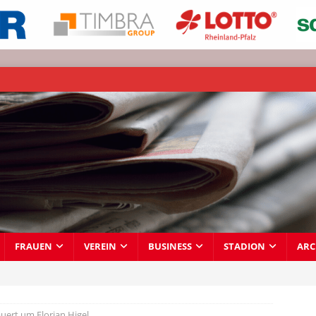
FRAUEN
VEREIN
BUSINESS
STADION
ARC
uert um Florian Higel