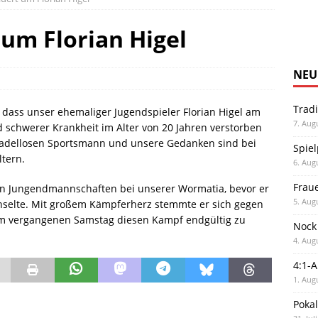
um Florian Higel
NEU
Trad
 dass unser ehemaliger Jugendspieler Florian Higel am
7. Aug
chwerer Krankheit im Alter von 20 Jahren verstorben
 tadellosen Sportsmann und unsere Gedanken sind bei
Spiel
ltern.
6. Aug
Frau
enen Jungendmannschaften bei unserer Wormatia, bevor er
5. Aug
selte. Mit großem Kämpferherz stemmte er sich gegen
am vergangenen Samstag diesen Kampf endgültig zu
Nock
4. Aug
4:1-
1. Aug
Poka