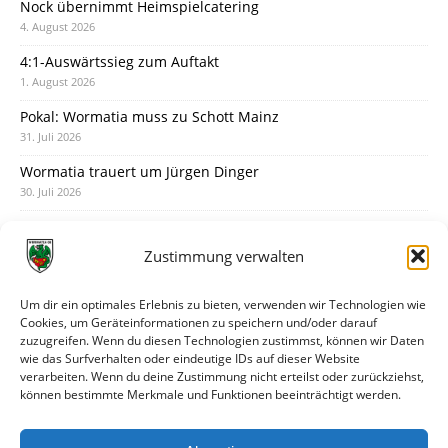
Nock übernimmt Heimspielcatering
4. August 2026
4:1-Auswärtssieg zum Auftakt
1. August 2026
Pokal: Wormatia muss zu Schott Mainz
31. Juli 2026
Wormatia trauert um Jürgen Dinger
30. Juli 2026
Deine Spielminute: 89+1
28. Juli 2026
Zustimmung verwalten
Neuer Rückensponsor
28. Juli 2026
Um dir ein optimales Erlebnis zu bieten, verwenden wir Technologien wie
Cookies, um Geräteinformationen zu speichern und/oder darauf
Neue Podcast-Folge: So tickt Björn!
zuzugreifen. Wenn du diesen Technologien zustimmst, können wir Daten
27. Juli 2026
wie das Surfverhalten oder eindeutige IDs auf dieser Website
verarbeiten. Wenn du deine Zustimmung nicht erteilst oder zurückziehst,
Eindrücke vom Stadionfest
können bestimmte Merkmale und Funktionen beeinträchtigt werden.
27. Juli 2026
Unterhaltsamer Abschlusstest mit später Niederlage