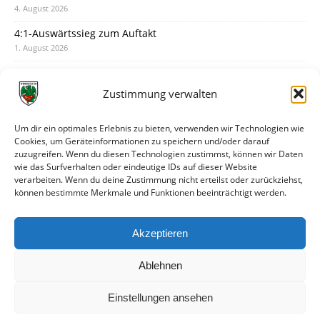
4. August 2026
4:1-Auswärtssieg zum Auftakt
1. August 2026
Pokal: Wormatia muss zu Schott Mainz
31. Juli 2026
Zustimmung verwalten
Wormatia trauert um Jürgen Dinger
30. Juli 2026
Um dir ein optimales Erlebnis zu bieten, verwenden wir Technologien wie
Cookies, um Geräteinformationen zu speichern und/oder darauf
Deine Spielminute: 89+1
zuzugreifen. Wenn du diesen Technologien zustimmst, können wir Daten
28. Juli 2026
wie das Surfverhalten oder eindeutige IDs auf dieser Website
verarbeiten. Wenn du deine Zustimmung nicht erteilst oder zurückziehst,
Neuer Rückensponsor
können bestimmte Merkmale und Funktionen beeinträchtigt werden.
28. Juli 2026
Neue Podcast-Folge: So tickt Björn!
Akzeptieren
27. Juli 2026
Ablehnen
Einstellungen ansehen