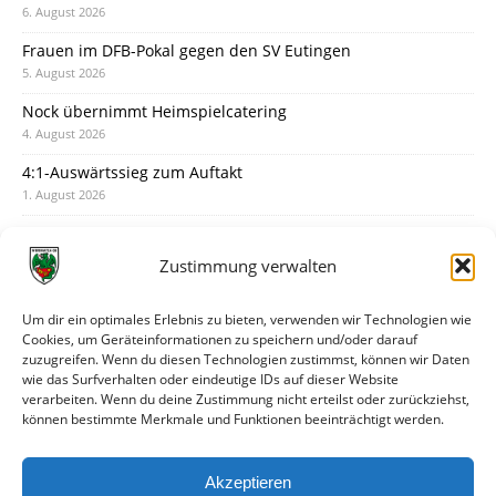
6. August 2026
Frauen im DFB-Pokal gegen den SV Eutingen
5. August 2026
Nock übernimmt Heimspielcatering
4. August 2026
4:1-Auswärtssieg zum Auftakt
1. August 2026
Pokal: Wormatia muss zu Schott Mainz
31. Juli 2026
Zustimmung verwalten
Wormatia trauert um Jürgen Dinger
30. Juli 2026
Um dir ein optimales Erlebnis zu bieten, verwenden wir Technologien wie
Cookies, um Geräteinformationen zu speichern und/oder darauf
Deine Spielminute: 89+1
zuzugreifen. Wenn du diesen Technologien zustimmst, können wir Daten
28. Juli 2026
wie das Surfverhalten oder eindeutige IDs auf dieser Website
verarbeiten. Wenn du deine Zustimmung nicht erteilst oder zurückziehst,
Neuer Rückensponsor
können bestimmte Merkmale und Funktionen beeinträchtigt werden.
28. Juli 2026
Neue Podcast-Folge: So tickt Björn!
Akzeptieren